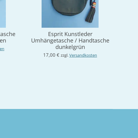
tasche
Esprit Kunstleder
fen
Umhängetasche / Handtasche
dunkelgrün
ten
17,00 €
zzgl.
Versandkosten