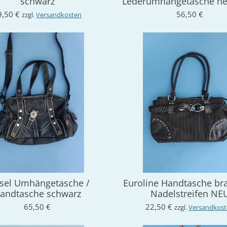
schwarz
Lederumhängetasche he
9,50 €
56,50 €
zzgl.
Versandkosten
sel Umhängetasche /
Euroline Handtasche br
andtasche schwarz
Nadelstreifen NE
65,50 €
22,50 €
zzgl.
Versandkos