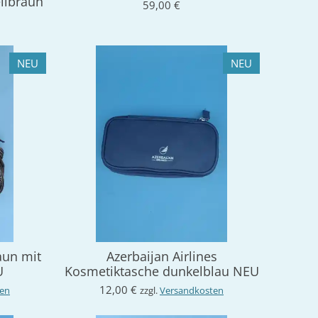
llbraun
59,00 €
NEU
NEU
aun mit
Azerbaijan Airlines
U
Kosmetiktasche dunkelblau NEU
12,00 €
ten
zzgl.
Versandkosten