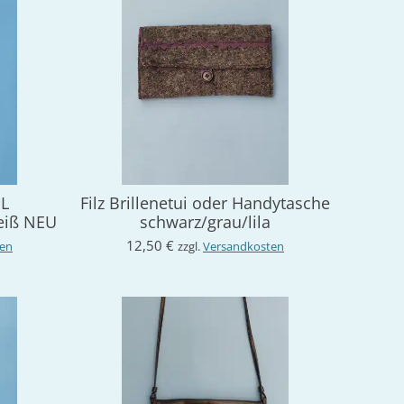
L
Filz Brillenetui oder Handytasche
eiß NEU
schwarz/grau/lila
12,50 €
ten
zzgl.
Versandkosten