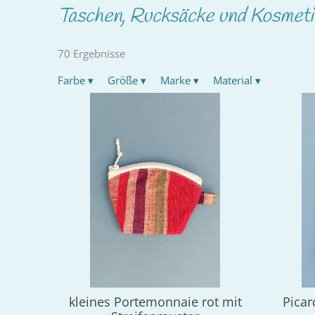
Taschen, Rucksäcke und Kosmet
70 Ergebnisse
Farbe
▾
Größe
▾
Marke
▾
Material
▾
kleines Portemonnaie rot mit
Pica