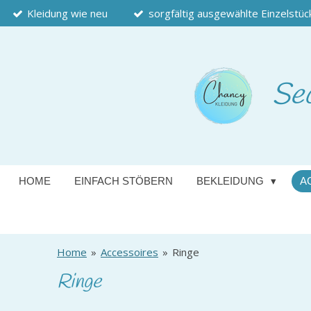
Kleidung wie neu
sorgfältig ausgewählte Einzelstüc
Zum
Hauptinhalt
springen
Se
HOME
EINFACH STÖBERN
BEKLEIDUNG
A
Home
»
Accessoires
»
Ringe
Ringe