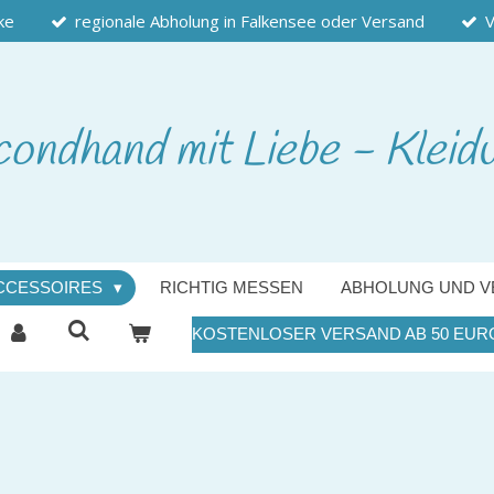
ke
regionale Abholung in Falkensee oder Versand
V
condhand
mit Liebe - Kleid
CCESSOIRES
RICHTIG MESSEN
ABHOLUNG UND V
KOSTENLOSER VERSAND AB 50 EUR