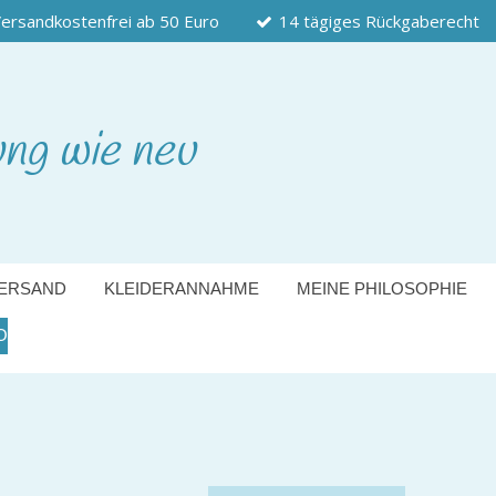
ersandkostenfrei ab 50 Euro
14 tägiges Rückgaberecht
ung wie neu
ERSAND
KLEIDERANNAHME
MEINE PHILOSOPHIE
O