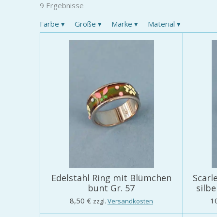
9 Ergebnisse
Farbe
▾
Größe
▾
Marke
▾
Material
▾
Edelstahl Ring mit Blümchen
Scarl
bunt Gr. 57
silb
8,50 €
1
zzgl.
Versandkosten