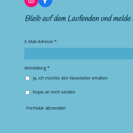
I
F
n
a
s
c
Bleib auf dem Laufenden und melde 
t
e
a
b
g
o
r
o
E-Mail-Adresse *
a
k
m
Anmeldung *
Ja, ich möchte den Newsletter erhalten
Kopie an mich senden
Formular absenden