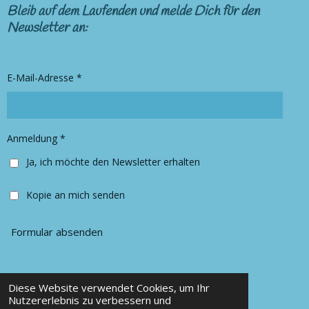
s
c
Bleib auf dem Laufenden und melde Dich für den
t
e
Newsletter an:
a
b
g
o
r
o
E-Mail-Adresse *
a
k
m
Anmeldung *
Ja, ich möchte den Newsletter erhalten
Kopie an mich senden
Formular absenden
Diese Website verwendet Cookies, um Ihr
© 2025 Chancy Kleidung
Nutzererlebnis zu verbessern und
Mit Unterstützung von
Webador