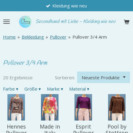
Kleidung wie neu
Zum
Hauptinhalt
springen
Secondhand
mit Liebe - Kleidung wie neu
Home
»
Bekleidung
»
Pullover
»
Pullover 3/4 Arm
Pullover 3/4 Arm
20 Ergebnisse
Sortieren:
Farbe
▾
Größe
▾
Marke
▾
Material
▾
Hennes
Made in
Esprit
Pool by
Pullover
Italy
Pullover
Stottrop