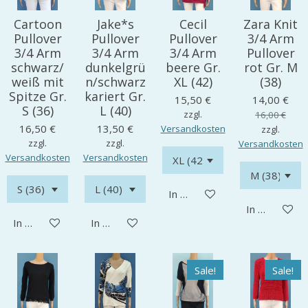
Cartoon
Jake*s
Cecil
Zara Knit
Pullover
Pullover
Pullover
3/4 Arm
3/4 Arm
3/4 Arm
3/4 Arm
Pullover
schwarz/
dunkelgrü
beere Gr.
rot Gr. M
weiß mit
n/schwarz
XL (42)
(38)
Spitze Gr.
kariert Gr.
15,50 €
14,00 €
S (36)
L (40)
zzgl.
16,00 €
16,50 €
13,50 €
Versandkosten
zzgl.
zzgl.
zzgl.
Versandkosten
Versandkosten
Versandkosten
In den Warenkorb
In den Ware
In den Warenkorb
In den Warenkorb
Sale!
Sale!