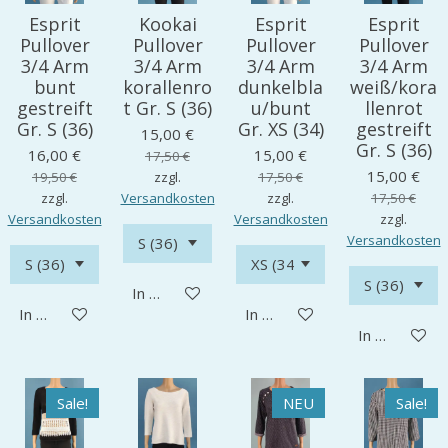
Esprit
Kookai
Esprit
Esprit
Pullover
Pullover
Pullover
Pullover
3/4 Arm
3/4 Arm
3/4 Arm
3/4 Arm
bunt
korallenro
dunkelbla
weiß/kora
gestreift
t Gr. S (36)
u/bunt
llenrot
Gr. S (36)
Gr. XS (34)
gestreift
15,00 €
Gr. S (36)
16,00 €
15,00 €
17,50 €
15,00 €
19,50 €
zzgl.
17,50 €
zzgl.
Versandkosten
zzgl.
17,50 €
Versandkosten
Versandkosten
zzgl.
Versandkosten
In den Warenkorb
In den Warenkorb
In den Warenkorb
In den Ware
Sale!
NEU
Sale!