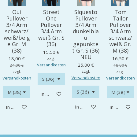
Oui
Street
Slquesto
Tom
Pullover
One
Pullover
Tailor
3/4 Arm
Pullover
3/4 Arm
Pullover
schwarz/
3/4 Arm
dunkelbla
3/4 Arm
weiß/beig
weiß Gr. S
u
schwarz/
e Gr. M
(36)
gepunkte
weiß Gr.
(38)
t Gr. S (36)
M (38)
15,50 €
NEU
18,00 €
16,50 €
zzgl.
25,00 €
Versandkosten
24,00 €
18,00 €
zzgl.
zzgl.
zzgl.
Versandkosten
Versandkosten
Versandkosten
In den Warenkorb
In den Warenkorb
In den Warenkorb
In den Ware