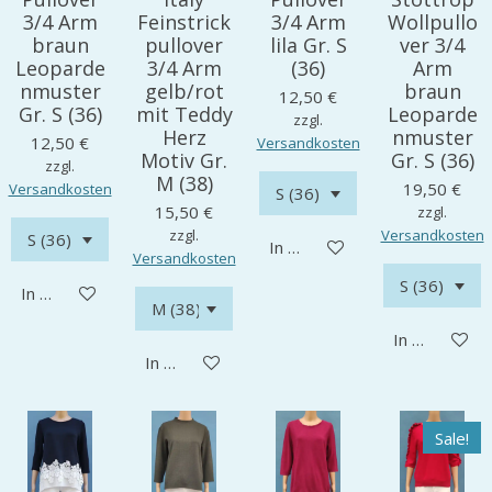
3/4 Arm
Feinstrick
3/4 Arm
Wollpullo
braun
pullover
lila Gr. S
ver 3/4
Leoparde
3/4 Arm
(36)
Arm
nmuster
gelb/rot
braun
12,50 €
Gr. S (36)
mit Teddy
Leoparde
zzgl.
Herz
nmuster
12,50 €
Versandkosten
Motiv Gr.
Gr. S (36)
zzgl.
M (38)
19,50 €
Versandkosten
15,50 €
zzgl.
zzgl.
Versandkosten
In den Warenkorb
Versandkosten
In den Warenkorb
In den Ware
In den Warenkorb
Sale!