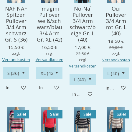
NAF NAF
Imagini
No-Na`
Oui
Spitzen
Pullover
Pullover
Pullover
Pullover
weiß/sch
3/4 Arm
3/4 Arm
3/4 Arm
warz/blau
schwarz/b
rot Gr. L
schwarz
3/4 Arm
eige Gr. L
(40)
Gr. S (36)
Gr. XL (42)
(40)
18,50 €
15,50 €
16,50 €
17,00 €
29,00 €
zzgl.
zzgl.
23,50 €
zzgl.
Versandkosten
Versandkosten
zzgl.
Versandkosten
Versandkosten
In den Warenkorb
In den Warenkorb
In den Ware
In den Warenkorb
Sale!
Sale!
Sale!
Sale!