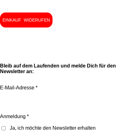
EINKAUF WIDERUFEN
I
F
n
a
Bleib auf dem Laufenden und melde Dich für den
s
c
Newsletter an:
t
e
a
b
E-Mail-Adresse *
g
o
r
o
a
k
m
Anmeldung *
Ja, ich möchte den Newsletter erhalten