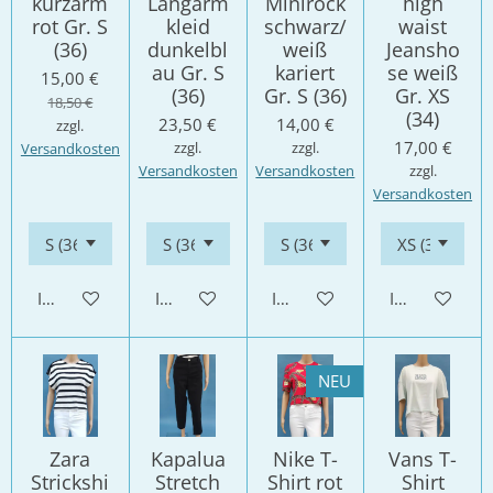
kurzarm
Langarm
Minirock
high
rot Gr. S
kleid
schwarz/
waist
(36)
dunkelbl
weiß
Jeansho
au Gr. S
kariert
se weiß
15,00 €
(36)
Gr. S (36)
Gr. XS
18,50 €
(34)
23,50 €
14,00 €
zzgl.
17,00 €
zzgl.
zzgl.
Versandkosten
Versandkosten
Versandkosten
zzgl.
Versandkosten
In den Warenkorb
In den Warenkorb
In den Warenkorb
In den Waren
NEU
Zara
Kapalua
Nike T-
Vans T-
Strickshi
Stretch
Shirt rot
Shirt