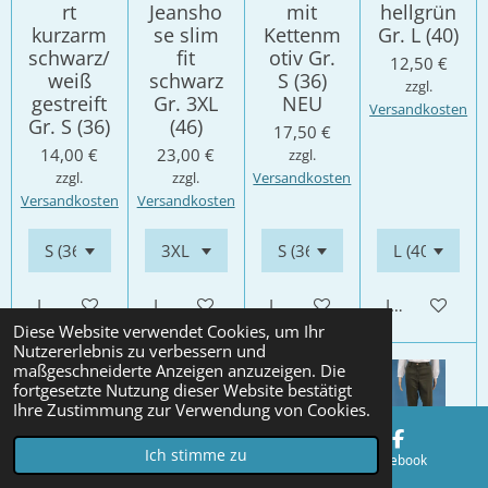
rt
Jeansho
mit
hellgrün
kurzarm
se slim
Kettenm
Gr. L (40)
schwarz/
fit
otiv Gr.
12,50 €
weiß
schwarz
S (36)
zzgl.
gestreift
Gr. 3XL
NEU
Versandkosten
Gr. S (36)
(46)
17,50 €
14,00 €
23,00 €
zzgl.
zzgl.
zzgl.
Versandkosten
Versandkosten
Versandkosten
In den Warenkorb
In den Warenkorb
In den Warenkorb
In den Waren
Diese Website verwendet Cookies, um Ihr
Nutzererlebnis zu verbessern und
maßgeschneiderte Anzeigen anzuzeigen. Die
NEU
Sale!
fortgesetzte Nutzung dieser Website bestätigt
Ihre Zustimmung zur Verwendung von Cookies.
Ich stimme zu
E-Mail
Karte
Facebook
Japi
Esprit
Vero
Adagio
Stoffhos
Kurzarm
Moda
Stretch