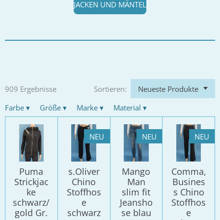
JACKEN UND MÄNTEL
909 Ergebnisse
Sortieren:
Farbe
▾
Größe
▾
Marke
▾
Material
▾
NEU
NEU
NEU
Puma
s.Oliver
Mango
Comma,
Strickjac
Chino
Man
Busines
ke
Stoffhos
slim fit
s Chino
schwarz/
e
Jeansho
Stoffhos
gold Gr.
schwarz
se blau
e