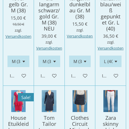
gelb Gr.
langarm
dunkelbl
blau/wei
M (38)
schwarz/
au Gr. M
ß
gold Gr.
(38)
gepunkt
15,00 €
M (38)
et Gr. L
15,50 €
18,50 €
NEU
(40)
zzgl.
zzgl.
39,00 €
36,50 €
Versandkosten
Versandkosten
zzgl.
zzgl.
Versandkosten
Versandkosten
In den Warenkorb
In den Warenkorb
In den Warenkorb
In den Waren
Sale!
House
Tom
Clothes
Zara
Etuikleid
Tailor
Circuit
skinny