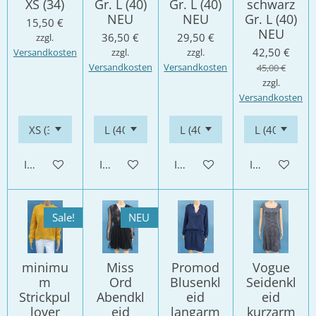
XS (34)
Gr. L (40)
Gr. L (40)
schwarz
NEU
NEU
Gr. L (40)
15,50 €
NEU
36,50 €
29,50 €
zzgl.
42,50 €
Versandkosten
zzgl.
zzgl.
Versandkosten
Versandkosten
45,00 €
zzgl.
Versandkosten
In den Warenkorb
In den Warenkorb
In den Warenkorb
In den Waren
Sale!
NEU
minimu
Miss
Promod
Vogue
m
Ord
Blusenkl
Seidenkl
Strickpul
Abendkl
eid
eid
lover
eid
langarm
kurzarm