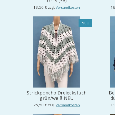
Gr. S (36)
13,50 €
16
zzgl.
Versandkosten
NEU
Strickponcho Dreieckstuch
Be
grün/weiß NEU
du
25,50 €
11
zzgl.
Versandkosten