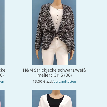
cke
H&M Strickjacke schwarz/weiß
6)
meliert Gr. S (36)
13,50 €
ten
zzgl.
Versandkosten