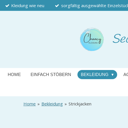
Kleidung wie neu
sorgfältig ausgewählte Einzelstüc
Zum
Hauptinhalt
springen
Se
HOME
EINFACH STÖBERN
BEKLEIDUNG
A
Home
»
Bekleidung
»
Strickjacken