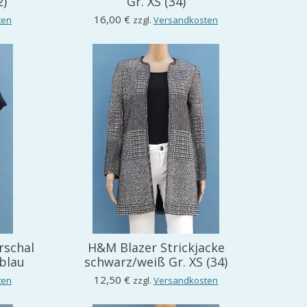
2)
Gr. XS (34)
16,00 €
ten
zzgl.
Versandkosten
rschal
H&M Blazer Strickjacke
blau
schwarz/weiß Gr. XS (34)
12,50 €
ten
zzgl.
Versandkosten