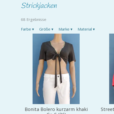
Strickjacken
68 Ergebnisse
Farbe
▾
Größe
▾
Marke
▾
Material
▾
Bonita Bolero kurzarm khaki
Street