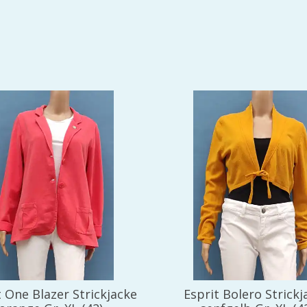
 One Blazer Strickjacke
Esprit Bolero Strickj