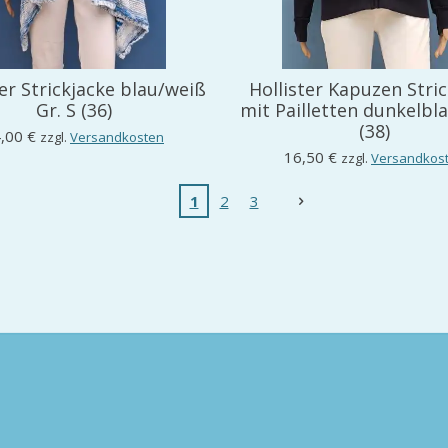
ter Strickjacke blau/weiß
Hollister Kapuzen Stri
Gr. S (36)
mit Pailletten dunkelbl
(38)
,00 €
zzgl.
Versandkosten
16,50 €
zzgl.
Versandkos
1
2
3