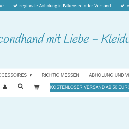
ke
regionale Abholung in Falkensee oder Versand
V
condhand
mit Liebe - Kleid
CCESSOIRES
RICHTIG MESSEN
ABHOLUNG UND V
KOSTENLOSER VERSAND AB 50 EUR