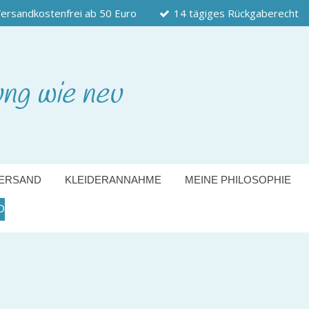
ersandkostenfrei ab 50 Euro
14 tägiges Rückgaberecht
ung wie neu
ERSAND
KLEIDERANNAHME
MEINE PHILOSOPHIE
O