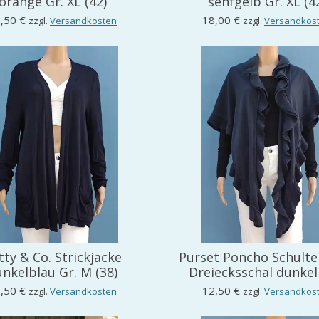
orange Gr. XL (42)
senfgelb Gr. XL (4
,50 €
18,00 €
zzgl.
Versandkosten
zzgl.
Versandkos
tty & Co. Strickjacke
Purset Poncho Schulte
nkelblau Gr. M (38)
Dreiecksschal dunkel
,50 €
12,50 €
zzgl.
Versandkosten
zzgl.
Versandkos