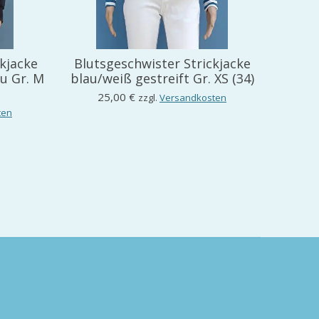
ckjacke
Blutsgeschwister Strickjacke
au Gr. M
blau/weiß gestreift Gr. XS (34)
25,00 €
zzgl.
Versandkosten
ten