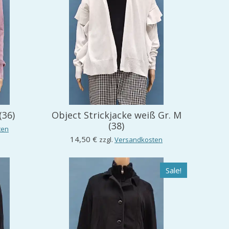
(36)
Object Strickjacke weiß Gr. M
(38)
ten
14,50 €
zzgl.
Versandkosten
Sale!