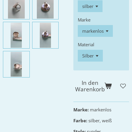
Marke
Material
In den
Warenkorb
Marke:
markenlos
Farbe:
silber, weiß
Style:
runder