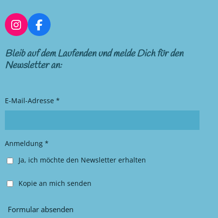
I
F
n
a
s
c
Bleib auf dem Laufenden und melde Dich für den
t
e
Newsletter an:
a
b
g
o
r
o
E-Mail-Adresse *
a
k
m
Anmeldung *
Ja, ich möchte den Newsletter erhalten
Kopie an mich senden
Formular absenden