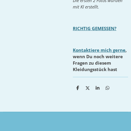
Die ersten 2 Fotos wurden
mit KI erstellt.
RICHTIG GEMESSEN?
Kontaktiere mich gerne
,
wenn Du noch weitere
Fragen zu diesem
Kleidungsstück hast
T
T
T
T
e
e
e
e
i
i
i
i
l
l
l
l
e
e
e
e
n
n
n
n