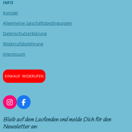
INFO
Kontakt
Allgemeine Geschäftsbedingungen
Datenschutzerklärung
Widerrufsbelehrung
Impressum
EINKAUF WIDERUFEN
I
F
n
a
s
c
Bleib auf dem Laufenden und melde Dich für den
t
e
Newsletter an:
a
b