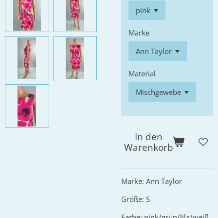
Marke
Material
In den
Warenkorb
Marke: Ann Taylor
Größe: S
Farbe: pink/grün/lila/weiß