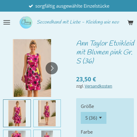
sorgfältig ausgewählte Einzelstücke
Zum
Hauptinhalt
springen
Secondhand
mit Liebe - Kleidung wie neu
Ann Taylor Etuikleid
mit Blumen pink Gr.
S (36)
23,50 €
zzgl.
Versandkosten
Größe
Farbe