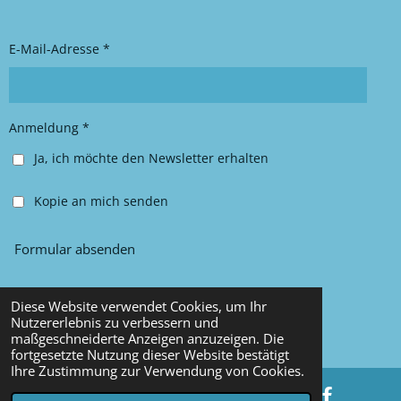
g
o
r
o
E-Mail-Adresse *
a
k
m
Anmeldung *
Ja, ich möchte den Newsletter erhalten
Kopie an mich senden
Formular absenden
Diese Website verwendet Cookies, um Ihr
© 2025 Chancy Kleidung
Nutzererlebnis zu verbessern und
maßgeschneiderte Anzeigen anzuzeigen. Die
Mit Unterstützung von
Webador
fortgesetzte Nutzung dieser Website bestätigt
Ihre Zustimmung zur Verwendung von Cookies.