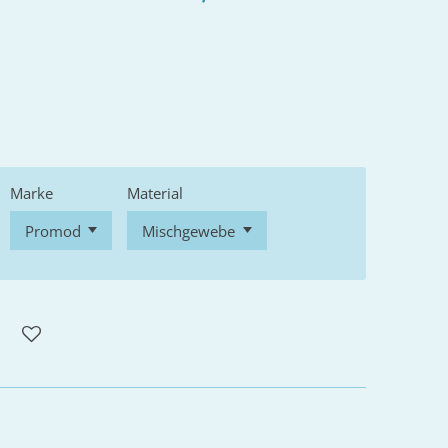
Marke
Material