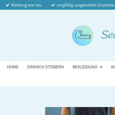
Kleidung wie neu
sorgfältig ausgewählte Einzelstü
Zum
Hauptinhalt
springen
Se
HOME
EINFACH STÖBERN
BEKLEIDUNG
A