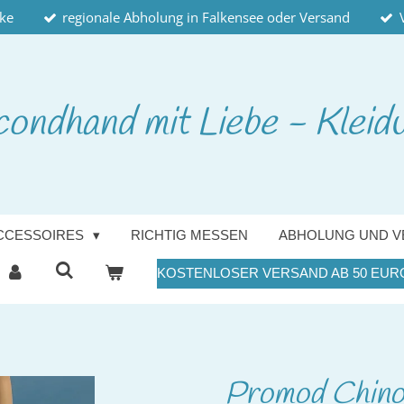
cke
regionale Abholung in Falkensee oder Versand
condhand
mit Liebe - Kleid
CCESSOIRES
RICHTIG MESSEN
ABHOLUNG UND V
KOSTENLOSER VERSAND AB 50 EUR
Promod Chino 