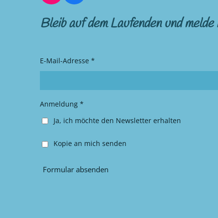
n
a
s
c
Bleib auf dem Laufenden und melde 
t
e
a
b
g
o
r
o
E-Mail-Adresse *
a
k
m
Anmeldung *
Ja, ich möchte den Newsletter erhalten
Kopie an mich senden
Formular absenden