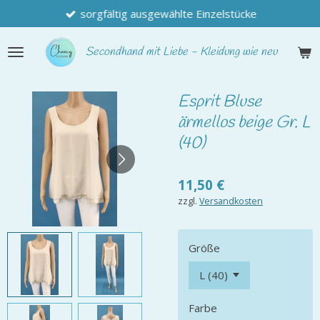
sorgfältig ausgewählte Einzelstücke
Zum
Hauptinhalt
springen
Secondhand
mit Liebe - Kleidung wie neu
Esprit Bluse
ärmellos beige Gr. L
(40)
11,50 €
zzgl.
Versandkosten
Größe
Farbe