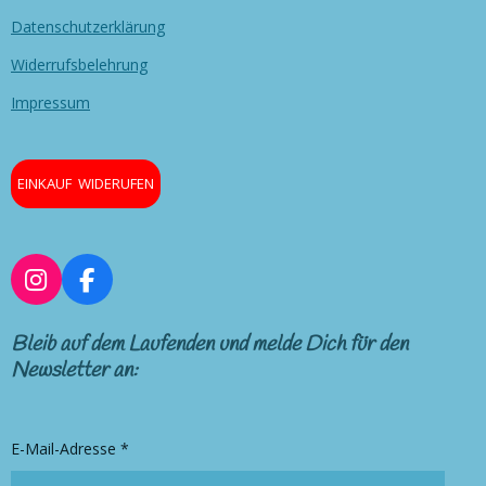
Datenschutzerklärung
Widerrufsbelehrung
Impressum
EINKAUF WIDERUFEN
I
F
n
a
s
c
Bleib auf dem Laufenden und melde Dich für den
t
e
Newsletter an:
a
b
g
o
r
o
E-Mail-Adresse *
a
k
m