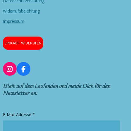
Datenschutzerklärung
Widerrufsbelehrung
Impressum
EINKAUF WIDERUFEN
I
F
n
a
s
c
Bleib auf dem Laufenden und melde Dich für den
t
e
Newsletter an:
a
b
g
o
r
o
E-Mail-Adresse *
a
k
m