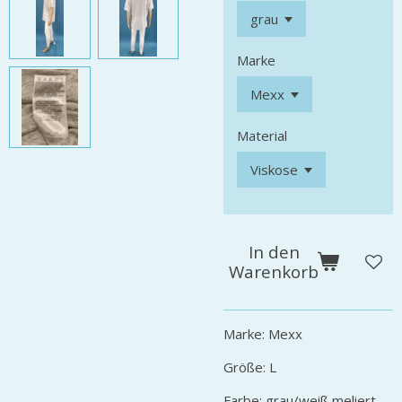
Marke
Material
In den
Warenkorb
Marke: Mexx
Größe: L
Farbe: grau/weiß meliert