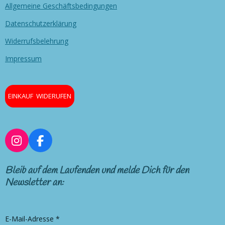
Allgemeine Geschäftsbedingungen
Datenschutzerklärung
Widerrufsbelehrung
Impressum
EINKAUF WIDERUFEN
I
F
n
a
s
c
Bleib auf dem Laufenden und melde Dich für den
t
e
Newsletter an:
a
b
g
o
r
o
E-Mail-Adresse *
a
k