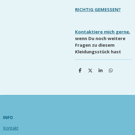
RICHTIG GEMESSEN?
Kontaktiere mich gerne
,
wenn Du noch weitere
Fragen zu diesem
Kleidungsstück hast
T
T
T
T
e
e
e
e
i
i
i
i
l
l
l
l
e
e
e
e
n
n
n
n
INFO
Kontakt