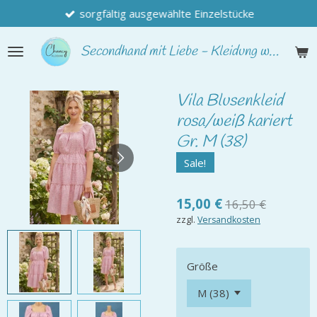
sorgfältig ausgewählte Einzelstücke
Zum
Hauptinhalt
springen
Secondhand
mit Liebe - Kleidung wie neu
Vila Blusenkleid
rosa/weiß kariert
Gr. M (38)
Sale!
15,00 €
16,50 €
zzgl.
Versandkosten
Größe