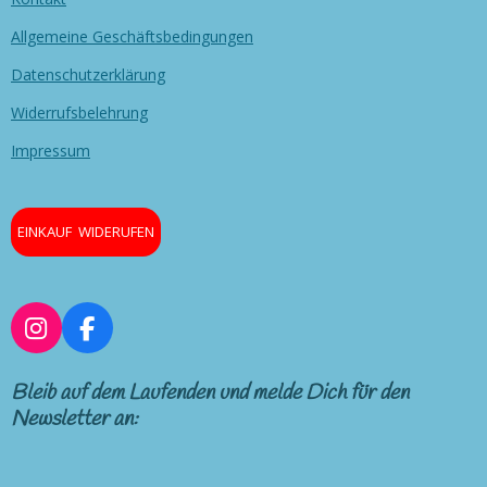
Allgemeine Geschäftsbedingungen
Datenschutzerklärung
Widerrufsbelehrung
Impressum
EINKAUF WIDERUFEN
I
F
n
a
s
c
Bleib auf dem Laufenden und melde Dich für den
t
e
Newsletter an:
a
b
g
o
r
o