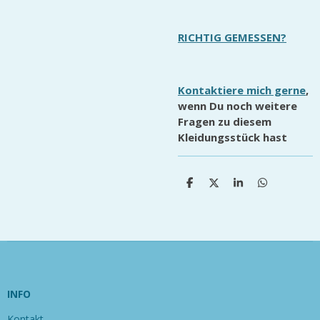
RICHTIG GEMESSEN?
Kontaktiere mich gerne
,
wenn Du noch weitere
Fragen zu diesem
Kleidungsstück hast
T
T
T
T
e
e
e
e
i
i
i
i
l
l
l
l
e
e
e
e
n
n
n
n
INFO
Kontakt