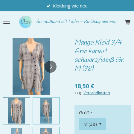
Kleidung wie neu
Zum
Hauptinhalt
springen
Secondhand
mit Liebe - Kleidung wie neu
Mango Kleid 3/4
Arm kariert
schwarz/weiß Gr.
M (38)
18,50 €
zzgl.
Versandkosten
Größe