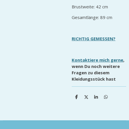
Brustweite: 42 cm
Gesamtlänge: 89 cm
RICHTIG GEMESSEN?
Kontaktiere mich gerne
,
wenn Du noch weitere
Fragen zu diesem
Kleidungsstück hast
T
T
T
T
e
e
e
e
i
i
i
i
l
l
l
l
e
e
e
e
n
n
n
n