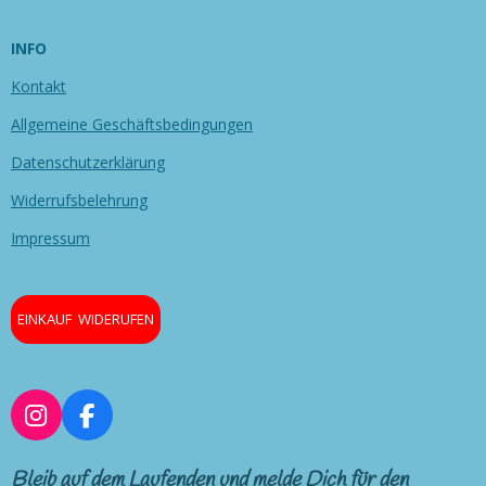
INFO
Kontakt
Allgemeine Geschäftsbedingungen
Datenschutzerklärung
Widerrufsbelehrung
Impressum
EINKAUF WIDERUFEN
I
F
n
a
s
c
Bleib auf dem Laufenden und melde Dich für den