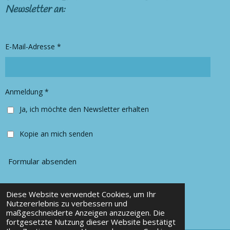
t
e
Newsletter an:
a
b
g
o
r
o
E-Mail-Adresse *
a
k
m
Anmeldung *
Ja, ich möchte den Newsletter erhalten
Kopie an mich senden
Formular absenden
Diese Website verwendet Cookies, um Ihr
© 2025 Chancy Kleidung
Nutzererlebnis zu verbessern und
maßgeschneiderte Anzeigen anzuzeigen. Die
Mit Unterstützung von
Webador
fortgesetzte Nutzung dieser Website bestätigt