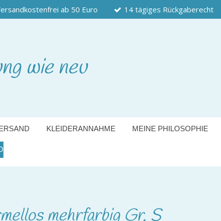
ersandkostenfrei ab 50 Euro
14 tägiges Rückgaberecht
ung wie neu
ERSAND
KLEIDERANNAHME
MEINE PHILOSOPHIE
O
rmellos mehrfarbig Gr. S