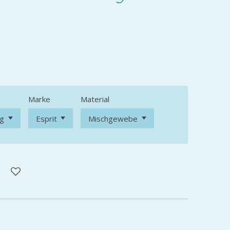
Marke
Material