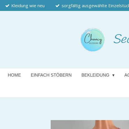
Kleidung wie neu
sorgfältig ausgewählte Einzelstüc
Zum
Hauptinhalt
springen
Se
HOME
EINFACH STÖBERN
BEKLEIDUNG
A