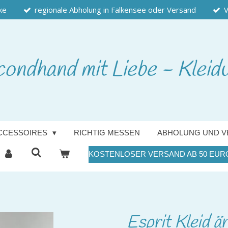
ke
regionale Abholung in Falkensee oder Versand
V
condhand
mit Liebe - Kleid
CCESSOIRES
RICHTIG MESSEN
ABHOLUNG UND V
KOSTENLOSER VERSAND AB 50 EUR
Esprit Kleid ä