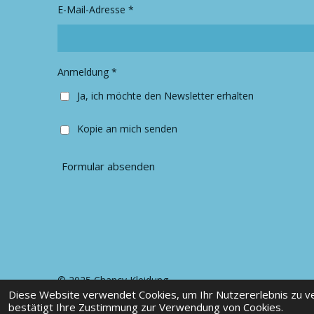
r
o
E-Mail-Adresse *
a
k
m
Anmeldung *
Ja, ich möchte den Newsletter erhalten
Kopie an mich senden
Formular absenden
© 2025 Chancy Kleidung
Diese Website verwendet Cookies, um Ihr Nutzererlebnis zu 
bestätigt Ihre Zustimmung zur Verwendung von Cookies.