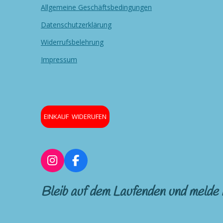
Allgemeine Geschäftsbedingungen
Datenschutzerklärung
Widerrufsbelehrung
Impressum
EINKAUF WIDERUFEN
I
F
n
a
s
c
Bleib auf dem Laufenden und melde 
t
e
a
b
g
o