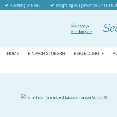
Kleidung wie neu
sorgfältig ausgewählte Einzelstüc
Zum
Hauptinhalt
springen
Se
HOME
EINFACH STÖBERN
BEKLEIDUNG
A