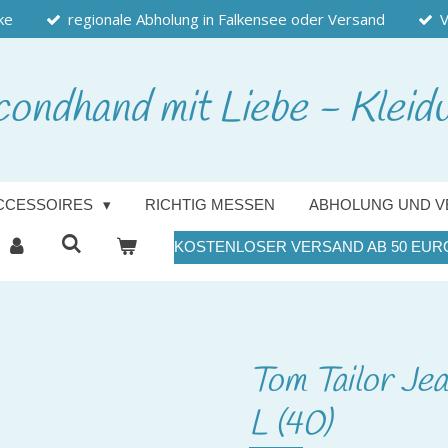
ke
regionale Abholung in Falkensee oder Versand
V
condhand
mit Liebe - Kleid
CCESSOIRES
RICHTIG MESSEN
ABHOLUNG UND V
KOSTENLOSER VERSAND AB 50 EUR
Tom Tailor Jea
L (40)