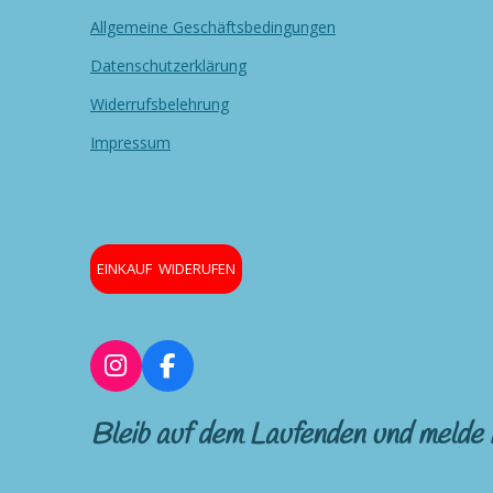
Allgemeine Geschäftsbedingungen
Datenschutzerklärung
Widerrufsbelehrung
Impressum
EINKAUF WIDERUFEN
I
F
n
a
s
c
Bleib auf dem Laufenden und melde 
t
e
a
b