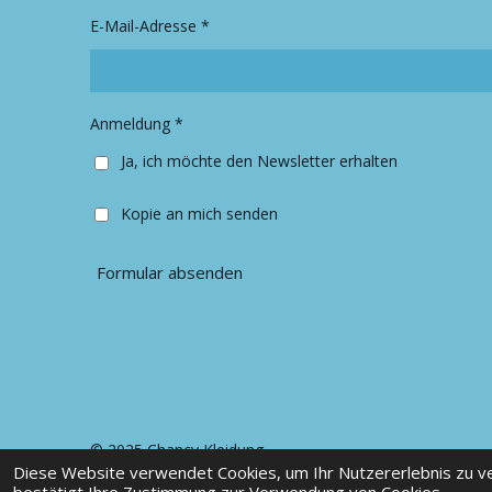
g
o
r
o
E-Mail-Adresse *
a
k
m
Anmeldung *
Ja, ich möchte den Newsletter erhalten
Kopie an mich senden
Formular absenden
© 2025 Chancy Kleidung
Diese Website verwendet Cookies, um Ihr Nutzererlebnis zu 