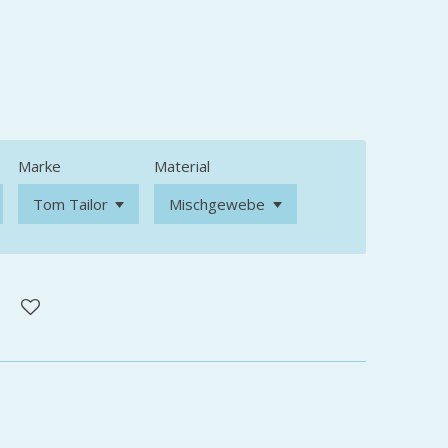
Marke
Material