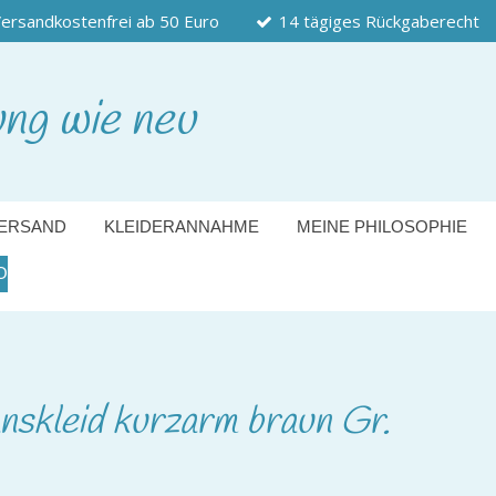
ersandkostenfrei ab 50 Euro
14 tägiges Rückgaberecht
ung wie neu
ERSAND
KLEIDERANNAHME
MEINE PHILOSOPHIE
O
nskleid kurzarm braun Gr.