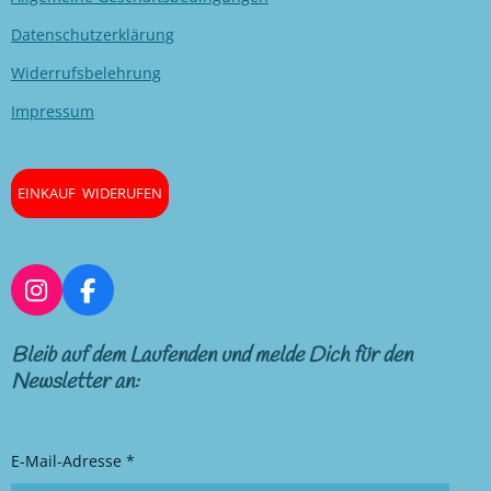
Datenschutzerklärung
Widerrufsbelehrung
Impressum
EINKAUF WIDERUFEN
I
F
n
a
s
c
Bleib auf dem Laufenden und melde Dich für den
t
e
Newsletter an:
a
b
g
o
r
o
E-Mail-Adresse *
a
k