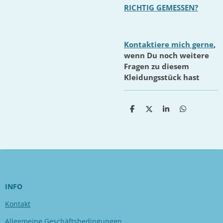
RICHTIG GEMESSEN?
Kontaktiere mich gerne
,
wenn Du noch weitere
Fragen zu diesem
Kleidungsstück hast
T
T
T
T
e
e
e
e
i
i
i
i
l
l
l
l
e
e
e
e
n
n
n
n
INFO
Kontakt
Allgemeine Geschäftsbedingungen