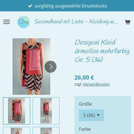
sorgfältig ausgewählte Einzelstücke
Zum
Hauptinhalt
springen
Secondhand
mit Liebe - Kleidung wie neu
Desigual Kleid
ärmellos mehrfarbig
Gr. S (36)
26,00 €
zzgl.
Versandkosten
Größe
Farbe