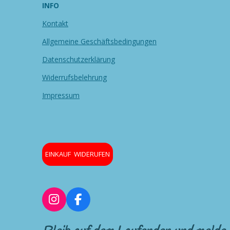
INFO
Kontakt
Allgemeine Geschäftsbedingungen
Datenschutzerklärung
Widerrufsbelehrung
Impressum
EINKAUF WIDERUFEN
I
F
n
a
s
c