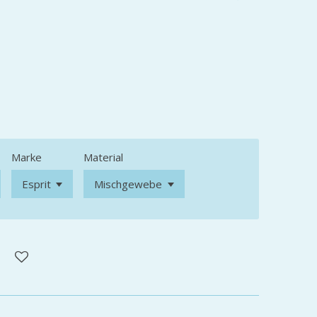
Marke
Material