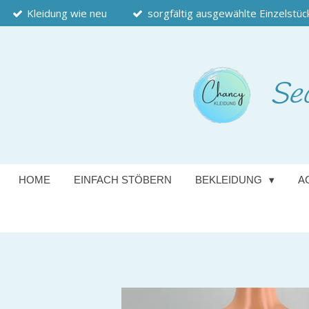
Kleidung wie neu
sorgfältig ausgewählte Einzelstüc
Zum
Hauptinhalt
springen
Se
HOME
EINFACH STÖBERN
BEKLEIDUNG
A