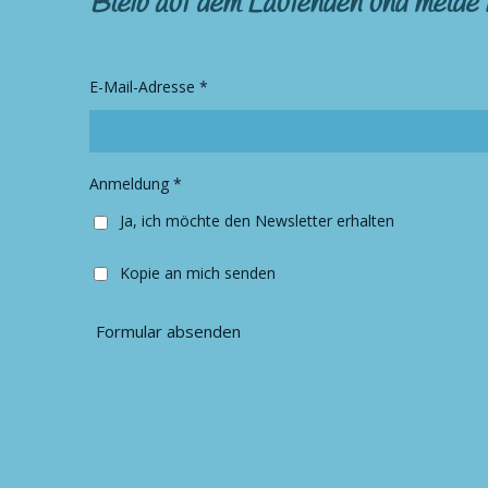
Bleib auf dem Laufenden und melde 
t
e
a
b
g
o
r
o
E-Mail-Adresse *
a
k
m
Anmeldung *
Ja, ich möchte den Newsletter erhalten
Kopie an mich senden
Formular absenden