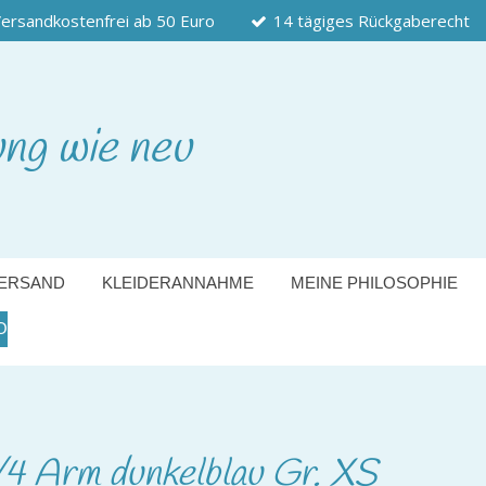
ersandkostenfrei ab 50 Euro
14 tägiges Rückgaberecht
ung wie neu
ERSAND
KLEIDERANNAHME
MEINE PHILOSOPHIE
O
3/4 Arm dunkelblau Gr. XS