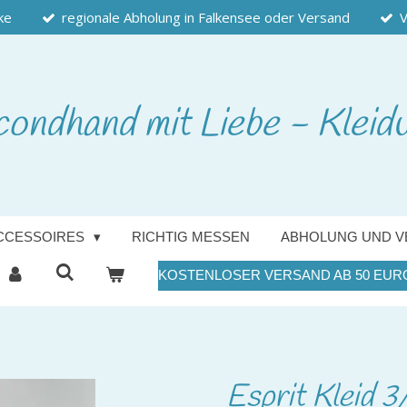
ke
regionale Abholung in Falkensee oder Versand
V
condhand
mit Liebe - Kleid
CCESSOIRES
RICHTIG MESSEN
ABHOLUNG UND V
KOSTENLOSER VERSAND AB 50 EUR
Esprit Kleid 