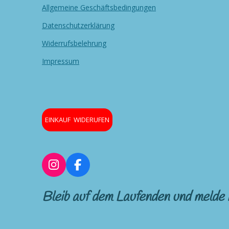
Allgemeine Geschäftsbedingungen
Datenschutzerklärung
Widerrufsbelehrung
Impressum
EINKAUF WIDERUFEN
I
F
n
a
s
c
Bleib auf dem Laufenden und melde 
t
e
a
b
g
o