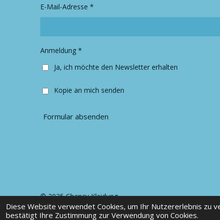
r
o
E-Mail-Adresse *
a
k
m
Anmeldung *
Ja, ich möchte den Newsletter erhalten
Kopie an mich senden
Formular absenden
© 2025 Chancy Kleidung
Diese Website verwendet Cookies, um Ihr Nutzererlebnis zu 
bestätigt Ihre Zustimmung zur Verwendung von Cookies.