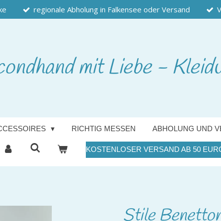
ke
regionale Abholung in Falkensee oder Versand
V
condhand
mit Liebe - Kleid
CCESSOIRES
RICHTIG MESSEN
ABHOLUNG UND V
KOSTENLOSER VERSAND AB 50 EUR
Stile Benetton