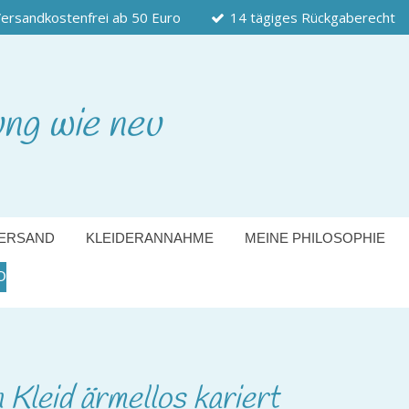
ersandkostenfrei ab 50 Euro
14 tägiges Rückgaberecht
ung wie neu
ERSAND
KLEIDERANNAHME
MEINE PHILOSOPHIE
O
 Kleid ärmellos kariert