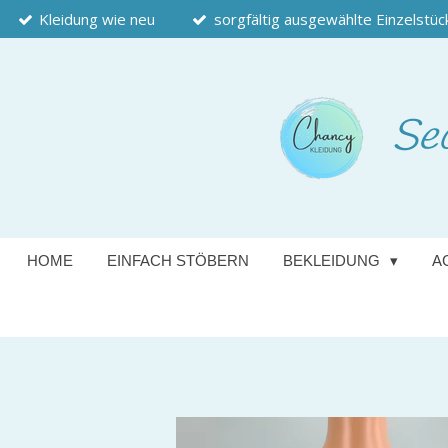
Kleidung wie neu
sorgfältig ausgewählte Einzelstüc
Zum
Hauptinhalt
springen
Se
HOME
EINFACH STÖBERN
BEKLEIDUNG
A