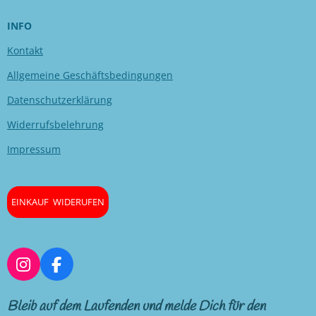
INFO
Kontakt
Allgemeine Geschäftsbedingungen
Datenschutzerklärung
Widerrufsbelehrung
Impressum
EINKAUF WIDERUFEN
I
F
n
a
s
c
Bleib auf dem Laufenden und melde Dich für den