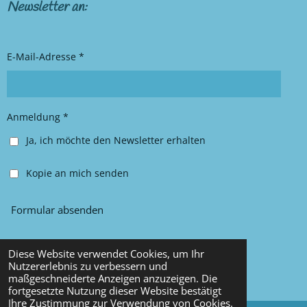
t
e
Newsletter an:
a
b
g
o
r
o
E-Mail-Adresse *
a
k
m
Anmeldung *
Ja, ich möchte den Newsletter erhalten
Kopie an mich senden
Formular absenden
Diese Website verwendet Cookies, um Ihr
© 2025 Chancy Kleidung
Nutzererlebnis zu verbessern und
maßgeschneiderte Anzeigen anzuzeigen. Die
Mit Unterstützung von
Webador
fortgesetzte Nutzung dieser Website bestätigt
Ihre Zustimmung zur Verwendung von Cookies.