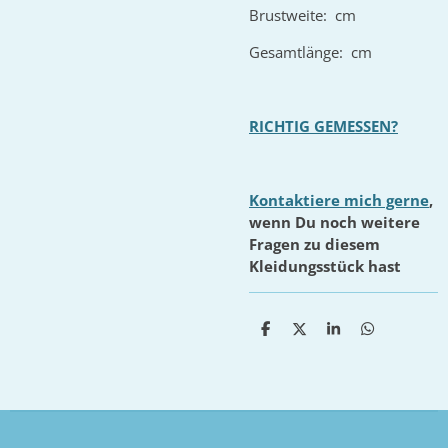
Brustweite: cm
Gesamtlänge: cm
RICHTIG GEMESSEN?
Kontaktiere mich gerne
,
wenn Du noch weitere
Fragen zu diesem
Kleidungsstück hast
T
T
T
T
e
e
e
e
i
i
i
i
l
l
l
l
e
e
e
e
n
n
n
n