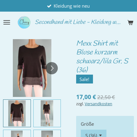
Kleidung wie neu
Zum
Hauptinhalt
springen
Secondhand
mit Liebe - Kleidung wie neu
Mexx Shirt mit
Bluse kurzarm
schwarz/lila Gr. S
(36)
Sale!
17,00 €
22,50 €
zzgl.
Versandkosten
Größe