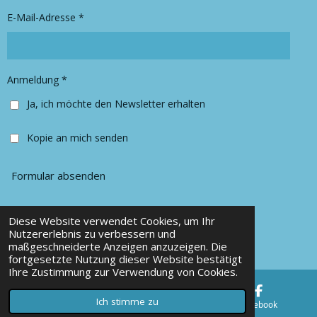
r
o
E-Mail-Adresse *
a
k
m
Anmeldung *
Ja, ich möchte den Newsletter erhalten
Kopie an mich senden
Formular absenden
Diese Website verwendet Cookies, um Ihr
© 2025 Chancy Kleidung
Nutzererlebnis zu verbessern und
maßgeschneiderte Anzeigen anzuzeigen. Die
Mit Unterstützung von
Webador
fortgesetzte Nutzung dieser Website bestätigt
Ihre Zustimmung zur Verwendung von Cookies.
Ich stimme zu
E-Mail
Karte
Facebook