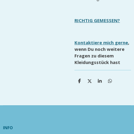
RICHTIG GEMESSEN?
Kontaktiere mich gerne
,
wenn Du noch weitere
Fragen zu diesem
Kleidungsstück hast
T
T
T
T
e
e
e
e
i
i
i
i
l
l
l
l
e
e
e
e
n
n
n
n
INFO