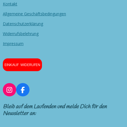
Kontakt
Allgemeine Geschäftsbedingungen
Datenschutzerklärung
Widerrufsbelehrung
Impressum
EINKAUF WIDERUFEN
I
F
n
a
s
c
Bleib auf dem Laufenden und melde Dich für den
t
e
Newsletter an:
a
b
g
o