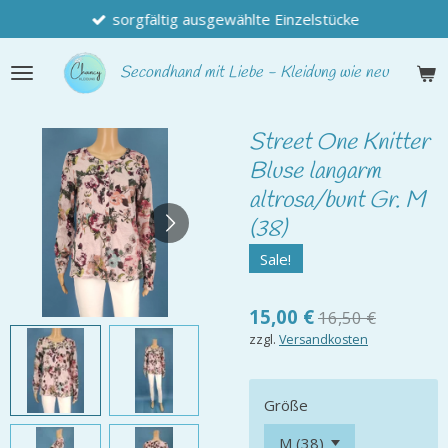
sorgfältig ausgewählte Einzelstücke
Zum
Hauptinhalt
springen
Secondhand
mit Liebe - Kleidung wie neu
Street One Knitter
Bluse langarm
altrosa/bunt Gr. M
(38)
Sale!
15,00 €
16,50 €
zzgl.
Versandkosten
Größe