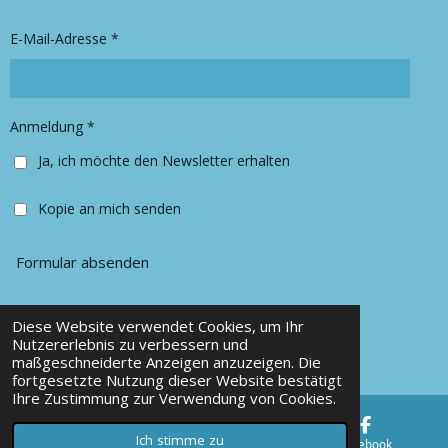
g
o
r
o
E-Mail-Adresse *
a
k
m
Anmeldung *
Ja, ich möchte den Newsletter erhalten
Kopie an mich senden
Formular absenden
Diese Website verwendet Cookies, um Ihr
© 2025 Chancy Kleidung
Nutzererlebnis zu verbessern und
maßgeschneiderte Anzeigen anzuzeigen. Die
Mit Unterstützung von
Webador
fortgesetzte Nutzung dieser Website bestätigt
Ihre Zustimmung zur Verwendung von Cookies.
Ich stimme zu
E-Mail
Karte
Facebook