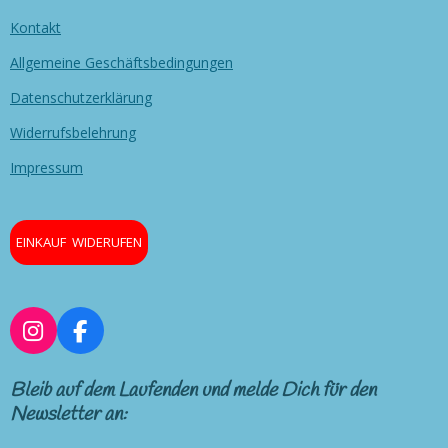
Kontakt
Allgemeine Geschäftsbedingungen
Datenschutzerklärung
Widerrufsbelehrung
Impressum
EINKAUF WIDERUFEN
I
F
n
a
s
c
Bleib auf dem Laufenden und melde Dich für den
t
e
Newsletter an:
a
b