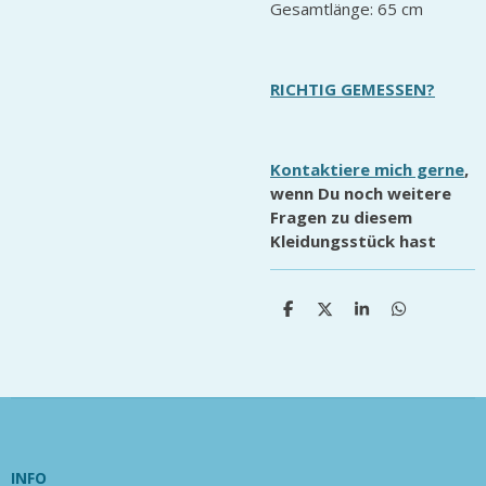
Gesamtlänge: 65 cm
RICHTIG GEMESSEN?
Kontaktiere mich gerne
,
wenn Du noch weitere
Fragen zu diesem
Kleidungsstück hast
T
T
T
T
e
e
e
e
i
i
i
i
l
l
l
l
e
e
e
e
n
n
n
n
INFO