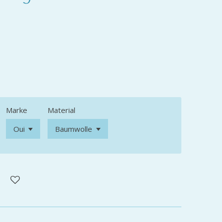
Marke
Material