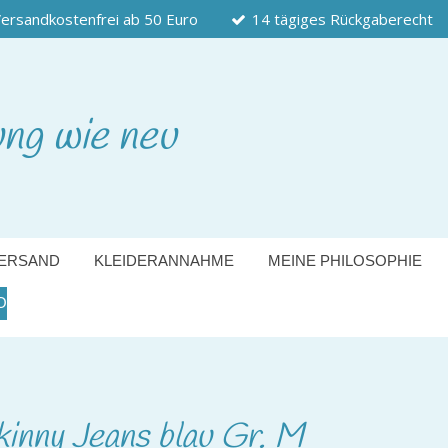
ersandkostenfrei ab 50 Euro
14 tägiges Rückgaberecht
ung wie neu
ERSAND
KLEIDERANNAHME
MEINE PHILOSOPHIE
O
kinny Jeans blau Gr. M