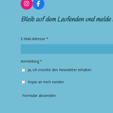
I
F
n
a
s
c
Bleib auf dem Laufenden und melde 
t
e
a
b
g
o
r
o
E-Mail-Adresse *
a
k
m
Anmeldung *
Ja, ich möchte den Newsletter erhalten
Kopie an mich senden
Formular absenden