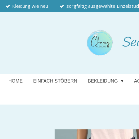
Kleidung wie neu
sorgfältig ausgewählte Einzelstüc
Zum
Hauptinhalt
springen
Se
HOME
EINFACH STÖBERN
BEKLEIDUNG
A