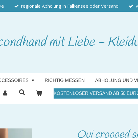
ke
regionale Abholung in Falkensee oder Versand
V
condhand
mit Liebe - Kleid
CCESSOIRES
RICHTIG MESSEN
ABHOLUNG UND V
KOSTENLOSER VERSAND AB 50 EUR
Oui cropped s