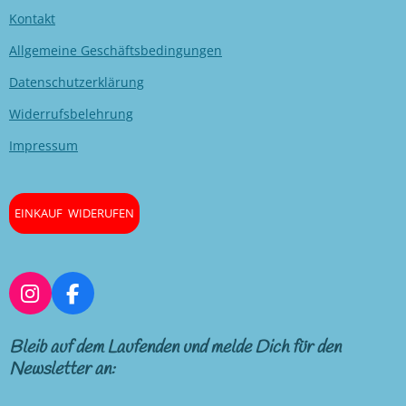
Kontakt
Allgemeine Geschäftsbedingungen
Datenschutzerklärung
Widerrufsbelehrung
Impressum
EINKAUF WIDERUFEN
I
F
n
a
s
c
Bleib auf dem Laufenden und melde Dich für den
t
e
Newsletter an:
a
b
g
o