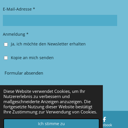
r
o
E-Mail-Adresse *
a
k
m
Anmeldung *
Ja, ich möchte den Newsletter erhalten
Kopie an mich senden
Formular absenden
Diese Website verwendet Cookies, um Ihr
© 2025 Chancy Kleidung
Nutzererlebnis zu verbessern und
maßgeschneiderte Anzeigen anzuzeigen. Die
Mit Unterstützung von
Webador
fortgesetzte Nutzung dieser Website bestätigt
Ihre Zustimmung zur Verwendung von Cookies.
Ich stimme zu
E-Mail
Karte
Facebook