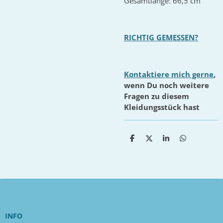
Gesamtlänge: 66,5 cm
RICHTIG GEMESSEN?
Kontaktiere mich gerne
,
wenn Du noch weitere
Fragen zu diesem
Kleidungsstück hast
T
T
T
T
e
e
e
e
i
i
i
i
l
l
l
l
e
e
e
e
n
n
n
n
INFO