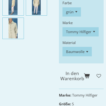
Farbe
Marke
Material
In den
Warenkorb
Marke:
Tommy Hilfiger
Größe:
S