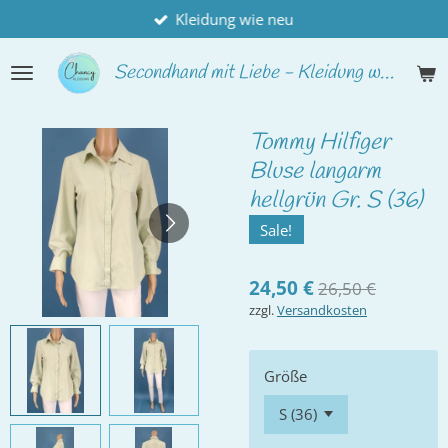
Kleidung wie neu
Zum
Hauptinhalt
springen
Secondhand
mit Liebe - Kleidung wie neu
Tommy Hilfiger
Bluse langarm
hellgrün Gr. S (36)
Sale!
24,50 €
26,50 €
zzgl.
Versandkosten
Größe