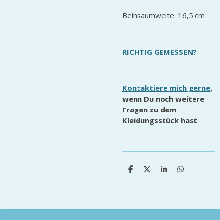
Beinsaumweite: 16,5 cm
RICHTIG GEMESSEN?
Kontaktiere mich gerne
,
wenn Du noch weitere
Fragen zu dem
Kleidungsstück hast
T
T
T
T
e
e
e
e
i
i
i
i
l
l
l
l
e
e
e
e
n
n
n
n