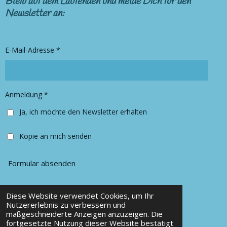
Bleib auf dem Laufenden und melde Dich für den
t
e
Newsletter an:
a
b
g
o
r
o
E-Mail-Adresse *
a
k
m
Anmeldung *
Ja, ich möchte den Newsletter erhalten
Kopie an mich senden
Formular absenden
Diese Website verwendet Cookies, um Ihr
© 2025 Chancy Kleidung
Nutzererlebnis zu verbessern und
maßgeschneiderte Anzeigen anzuzeigen. Die
Mit Unterstützung von
Webador
fortgesetzte Nutzung dieser Website bestätigt