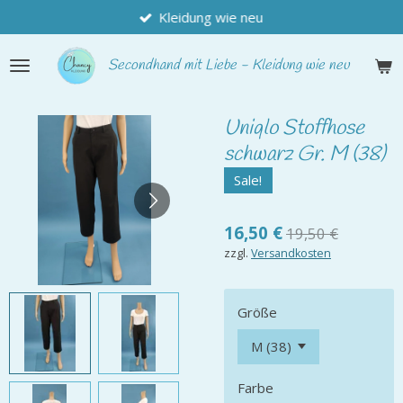
Kleidung wie neu
Zum
Hauptinhalt
springen
Secondhand
mit Liebe - Kleidung wie neu
Uniqlo Stoffhose
schwarz Gr. M (38)
Sale!
16,50 €
19,50 €
zzgl.
Versandkosten
Größe
Farbe