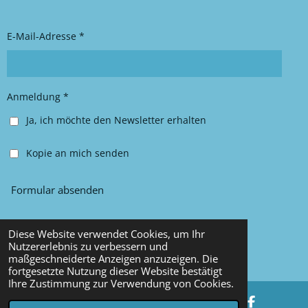
g
o
r
o
E-Mail-Adresse *
a
k
m
Anmeldung *
Ja, ich möchte den Newsletter erhalten
Kopie an mich senden
Formular absenden
Diese Website verwendet Cookies, um Ihr
© 2025 Chancy Kleidung
Nutzererlebnis zu verbessern und
maßgeschneiderte Anzeigen anzuzeigen. Die
Mit Unterstützung von
Webador
fortgesetzte Nutzung dieser Website bestätigt
Ihre Zustimmung zur Verwendung von Cookies.