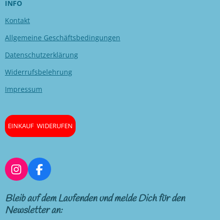
INFO
Kontakt
Allgemeine Geschäftsbedingungen
Datenschutzerklärung
Widerrufsbelehrung
Impressum
EINKAUF WIDERUFEN
I
F
n
a
s
c
Bleib auf dem Laufenden und melde Dich für den
t
e
Newsletter an:
a
b