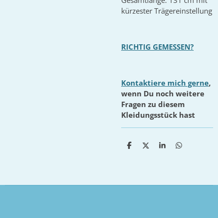
kürzester Trägereinstellung
RICHTIG GEMESSEN?
Kontaktiere mich gerne
,
wenn Du noch weitere
Fragen zu diesem
Kleidungsstück hast
T
T
T
T
e
e
e
e
i
i
i
i
l
l
l
l
e
e
e
e
n
n
n
n