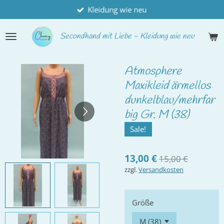
Kleidung wie neu
Zum
Hauptinhalt
springen
Secondhand
mit Liebe - Kleidung wie neu
Atmosphere
Maxikleid ärmellos
dunkelblau/mehrfar
big Gr. M (38)
Sale!
13,00 €
15,00 €
zzgl.
Versandkosten
Größe