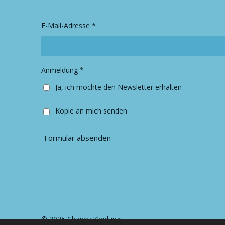
a
b
g
o
r
o
E-Mail-Adresse *
a
k
m
Anmeldung *
Ja, ich möchte den Newsletter erhalten
Kopie an mich senden
Formular absenden
© 2025 Chancy Kleidung