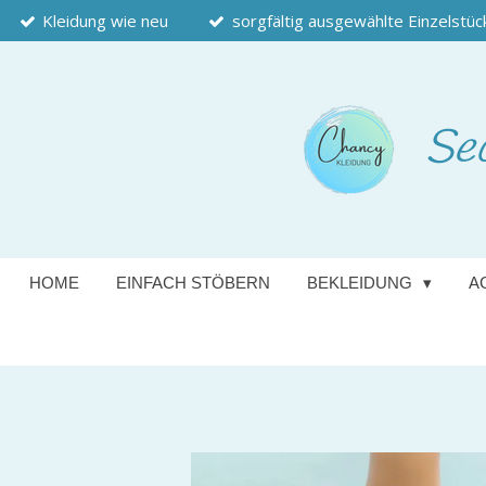
Kleidung wie neu
sorgfältig ausgewählte Einzelstüc
Zum
Hauptinhalt
springen
Se
HOME
EINFACH STÖBERN
BEKLEIDUNG
A