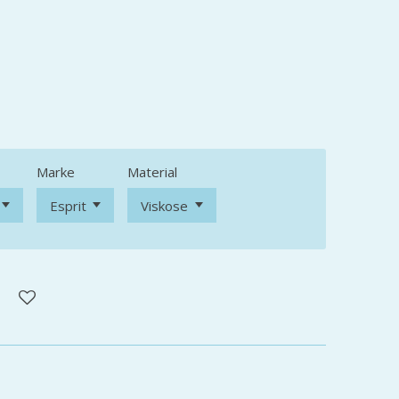
Marke
Material