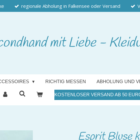
ke
regionale Abholung in Falkensee oder Versand
V
condhand
mit Liebe - Kleid
CCESSOIRES
RICHTIG MESSEN
ABHOLUNG UND V
KOSTENLOSER VERSAND AB 50 EUR
Esprit Bluse 