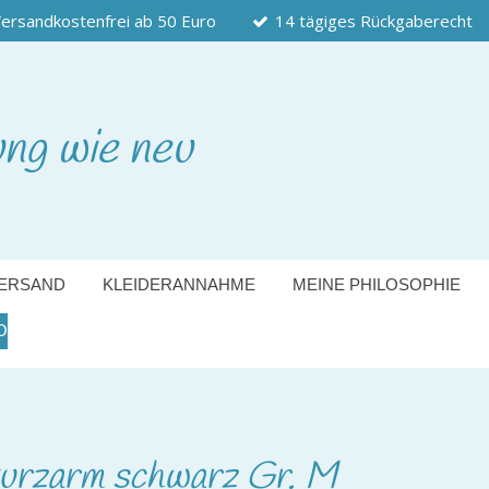
ersandkostenfrei ab 50 Euro
14 tägiges Rückgaberecht
ung wie neu
ERSAND
KLEIDERANNAHME
MEINE PHILOSOPHIE
O
kurzarm schwarz Gr. M