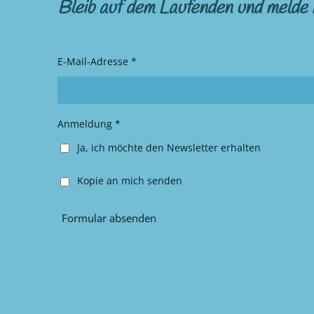
s
c
Bleib auf dem Laufenden und melde 
t
e
a
b
g
o
r
o
E-Mail-Adresse *
a
k
m
Anmeldung *
Ja, ich möchte den Newsletter erhalten
Kopie an mich senden
Formular absenden