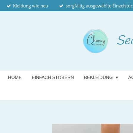
Kleidung wie neu
sorgfältig ausgewählte Einzelstü
Zum
Hauptinhalt
springen
Se
HOME
EINFACH STÖBERN
BEKLEIDUNG
A