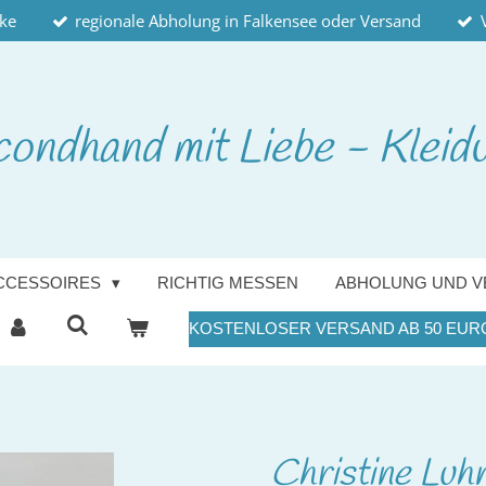
cke
regionale Abholung in Falkensee oder Versand
condhand
mit Liebe - Kleid
CCESSOIRES
RICHTIG MESSEN
ABHOLUNG UND V
KOSTENLOSER VERSAND AB 50 EUR
Christine Luh