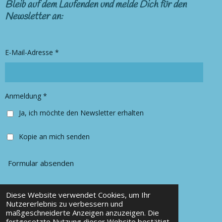
s
c
Bleib auf dem Laufenden und melde Dich für den
t
e
Newsletter an:
a
b
g
o
r
o
E-Mail-Adresse *
a
k
m
Anmeldung *
Ja, ich möchte den Newsletter erhalten
Kopie an mich senden
Formular absenden
Diese Website verwendet Cookies, um Ihr
© 2025 Chancy Kleidung
Nutzererlebnis zu verbessern und
maßgeschneiderte Anzeigen anzuzeigen. Die
Mit Unterstützung von
Webador
fortgesetzte Nutzung dieser Website bestätigt