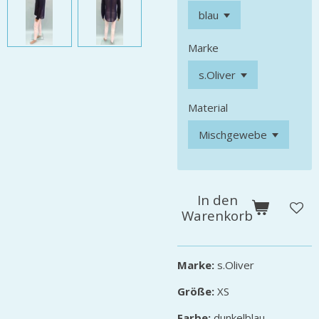
Marke
Material
In den
Warenkorb
Marke:
s.Oliver
Größe:
XS
Farbe:
dunkelblau