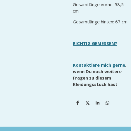
Gesamtlänge vorne: 58,5
cm
Gesamtlänge hinten: 67 cm
RICHTIG GEMESSEN?
Kontaktiere mich gerne
,
wenn Du noch weitere
Fragen zu diesem
Kleidungsstück hast
T
T
T
T
e
e
e
e
i
i
i
i
l
l
l
l
e
e
e
e
n
n
n
n