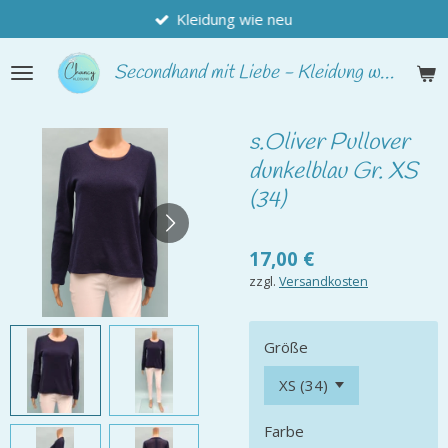
Kleidung wie neu
Zum
Hauptinhalt
springen
Secondhand
mit Liebe - Kleidung wie neu
s.Oliver Pullover
dunkelblau Gr. XS
(34)
17,00 €
zzgl.
Versandkosten
Größe
Farbe