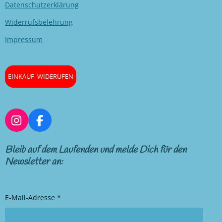
Datenschutzerklärung
Widerrufsbelehrung
Impressum
EINKAUF WIDERUFEN
I
F
n
a
s
c
Bleib auf dem Laufenden und melde Dich für den
t
e
Newsletter an:
a
b
g
o
r
o
E-Mail-Adresse *
a
k
m