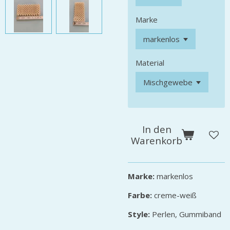
Marke
Material
In den
Warenkorb
Marke:
markenlos
Farbe:
creme-weiß
Style:
Perlen, Gummiband