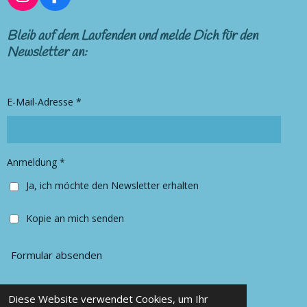
I
F
n
a
s
c
Bleib auf dem Laufenden und melde Dich für den
t
e
Newsletter an:
a
b
g
o
r
o
E-Mail-Adresse *
a
k
m
Anmeldung *
Ja, ich möchte den Newsletter erhalten
Kopie an mich senden
Formular absenden
Diese Website verwendet Cookies, um Ihr