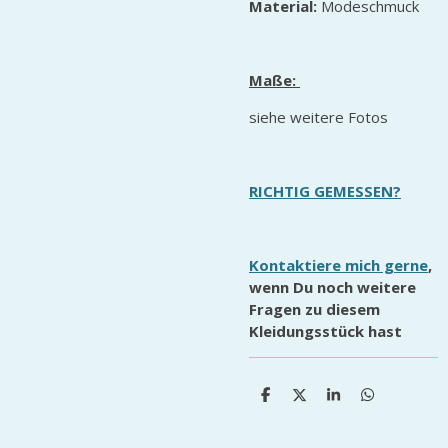
Material:
Modeschmuck
Maße:
siehe weitere Fotos
RICHTIG GEMESSEN?
Kontaktiere mich gerne
,
wenn Du noch weitere
Fragen zu diesem
Kleidungsstück hast
T
T
T
T
e
e
e
e
i
i
i
i
l
l
l
l