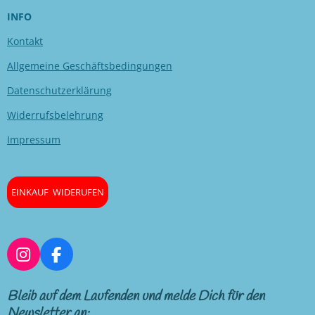
INFO
Kontakt
Allgemeine Geschäftsbedingungen
Datenschutzerklärung
Widerrufsbelehrung
Impressum
EINKAUF WIDERUFEN
I
F
n
a
s
c
Bleib auf dem Laufenden und melde Dich für den
t
e
Newsletter an: