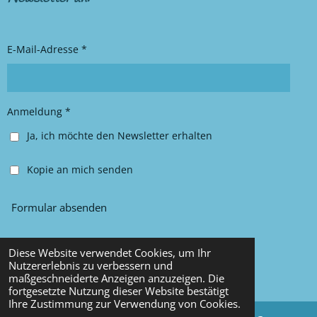
a
b
g
o
r
o
E-Mail-Adresse *
a
k
m
Anmeldung *
Ja, ich möchte den Newsletter erhalten
Kopie an mich senden
Formular absenden
Diese Website verwendet Cookies, um Ihr
© 2025 Chancy Kleidung
Nutzererlebnis zu verbessern und
maßgeschneiderte Anzeigen anzuzeigen. Die
Mit Unterstützung von
Webador
fortgesetzte Nutzung dieser Website bestätigt
Ihre Zustimmung zur Verwendung von Cookies.