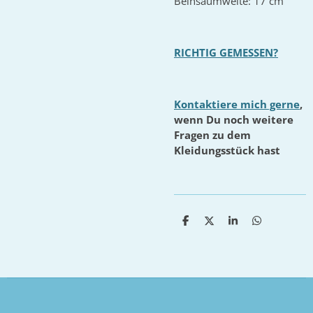
Beinsaumweite: 17 cm
RICHTIG GEMESSEN?
Kontaktiere mich gerne
,
wenn Du noch weitere
Fragen zu dem
Kleidungsstück hast
T
T
T
T
e
e
e
e
i
i
i
i
l
l
l
l
e
e
e
e
n
n
n
n