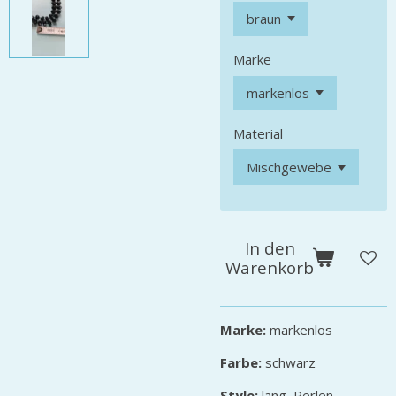
Marke
Material
In den
Warenkorb
Marke:
markenlos
Farbe:
schwarz
Style:
lang, Perlen,