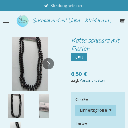
Kleidung wie neu
Zum
Hauptinhalt
springen
Secondhand
mit Liebe - Kleidung wie neu
Kette schwarz mit
Perlen
NEU
6,50 €
zzgl.
Versandkosten
Größe
Farbe