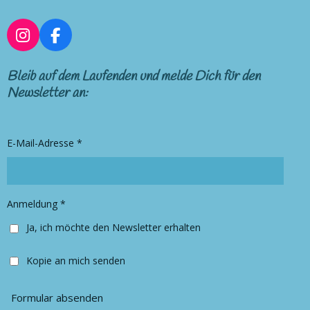
I
F
n
a
s
c
Bleib auf dem Laufenden und melde Dich für den
t
e
Newsletter an:
a
b
g
o
r
o
E-Mail-Adresse *
a
k
m
Anmeldung *
Ja, ich möchte den Newsletter erhalten
Kopie an mich senden
Formular absenden