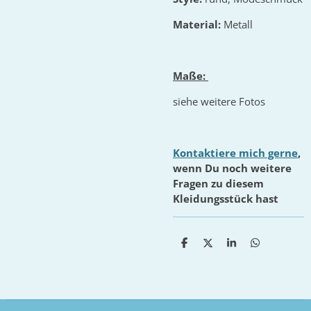
Material:
Metall
Maße:
siehe weitere Fotos
Kontaktiere mich gerne
,
wenn Du noch weitere
Fragen zu diesem
Kleidungsstück hast
T
T
T
T
e
e
e
e
i
i
i
i
l
l
l
l
e
e
e
e
n
n
n
n