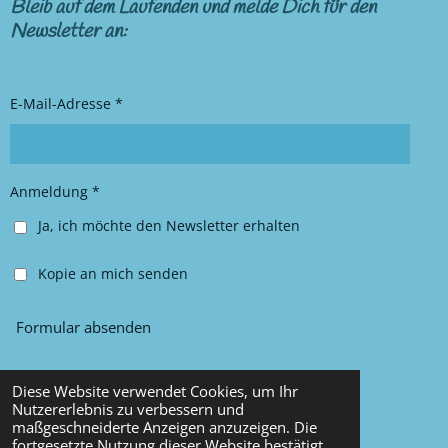
s
c
Bleib auf dem Laufenden und melde Dich für den
t
e
Newsletter an:
a
b
g
o
r
o
E-Mail-Adresse *
a
k
m
Anmeldung *
Ja, ich möchte den Newsletter erhalten
Kopie an mich senden
Formular absenden
Diese Website verwendet Cookies, um Ihr
© 2025 Chancy Kleidung
Nutzererlebnis zu verbessern und
maßgeschneiderte Anzeigen anzuzeigen. Die
Mit Unterstützung von
Webador
fortgesetzte Nutzung dieser Website bestätigt