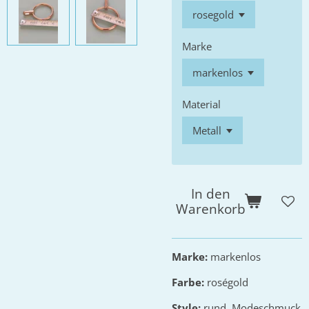
Marke
Material
In den
Warenkorb
Marke:
markenlos
Farbe:
roségold
Style:
rund, Modeschmuck