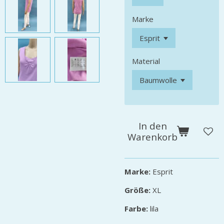
Marke
Material
In den
Warenkorb
Marke:
Esprit
Größe:
XL
Farbe:
lila