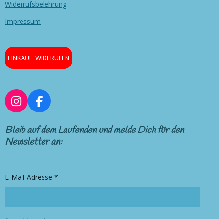
Widerrufsbelehrung
Impressum
EINKAUF WIDERUFEN
I
F
n
a
s
c
Bleib auf dem Laufenden und melde Dich für den
t
e
Newsletter an:
a
b
g
o
r
o
E-Mail-Adresse *
a
k
m