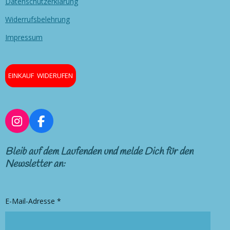
Datenschutzerklärung
Widerrufsbelehrung
Impressum
EINKAUF WIDERUFEN
I
F
n
a
s
c
Bleib auf dem Laufenden und melde Dich für den
t
e
Newsletter an:
a
b
g
o
r
o
E-Mail-Adresse *
a
k
m