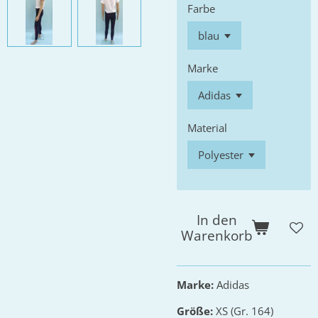
Farbe
Marke
Material
In den
Warenkorb
Marke:
Adidas
Größe:
XS (Gr. 164)