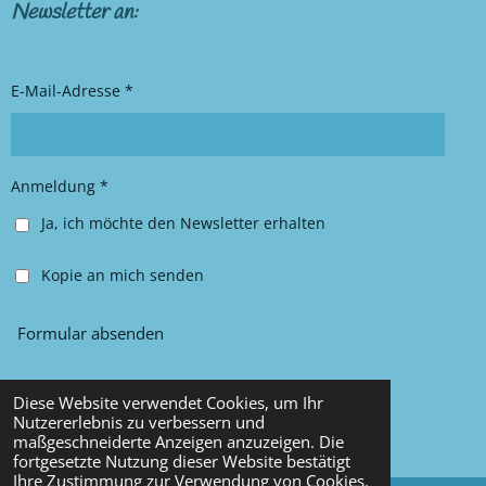
t
e
Newsletter an:
a
b
g
o
r
o
E-Mail-Adresse *
a
k
m
Anmeldung *
Ja, ich möchte den Newsletter erhalten
Kopie an mich senden
Formular absenden
Diese Website verwendet Cookies, um Ihr
© 2025 Chancy Kleidung
Nutzererlebnis zu verbessern und
maßgeschneiderte Anzeigen anzuzeigen. Die
Mit Unterstützung von
Webador
fortgesetzte Nutzung dieser Website bestätigt
Ihre Zustimmung zur Verwendung von Cookies.