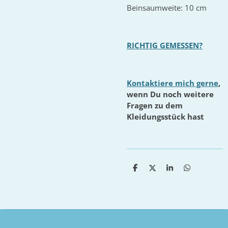
Beinsaumweite: 10 cm
RICHTIG GEMESSEN?
Kontaktiere mich gerne
,
wenn Du noch weitere
Fragen zu dem
Kleidungsstück hast
T
T
T
T
e
e
e
e
i
i
i
i
l
l
l
l
e
e
e
e
n
n
n
n