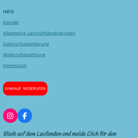
INFO
Kontakt
Allgemeine Geschäftsbedingungen
Datenschutzerklärung
Widerrufsbelehrung
Impressum
EINKAUF WIDERUFEN
I
F
n
a
s
c
Bleib auf dem Laufenden und melde Dich für den