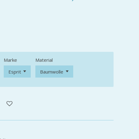
Marke
Material