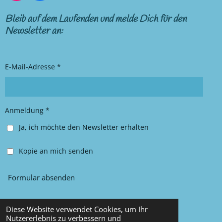
n
a
s
c
Bleib auf dem Laufenden und melde Dich für den
t
e
Newsletter an:
a
b
g
o
r
o
E-Mail-Adresse *
a
k
m
Anmeldung *
Ja, ich möchte den Newsletter erhalten
Kopie an mich senden
Formular absenden
Diese Website verwendet Cookies, um Ihr
© 2025 Chancy Kleidung
Nutzererlebnis zu verbessern und