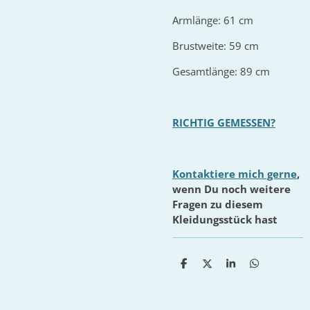
Armlänge: 61 cm
Brustweite: 59 cm
Gesamtlänge: 89 cm
RICHTIG GEMESSEN?
Kontaktiere mich gerne
,
wenn Du noch weitere
Fragen zu diesem
Kleidungsstück hast
T
T
T
T
e
e
e
e
i
i
i
i
l
l
l
l
e
e
e
e