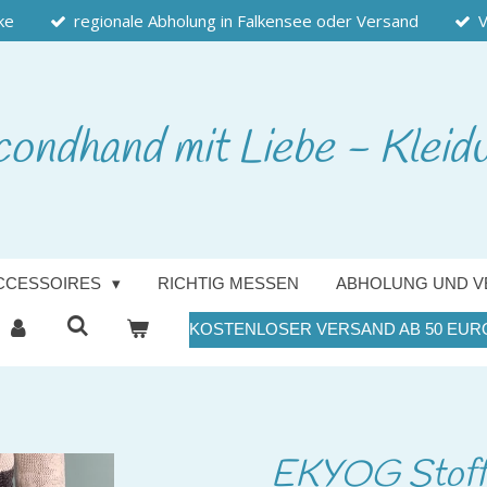
ke
regionale Abholung in Falkensee oder Versand
V
condhand
mit Liebe - Kleid
CCESSOIRES
RICHTIG MESSEN
ABHOLUNG UND V
KOSTENLOSER VERSAND AB 50 EUR
EKYOG Stoffh