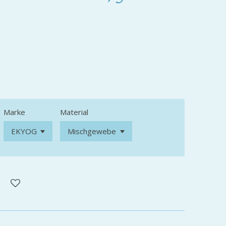
Marke
Material