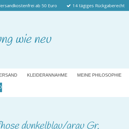
ersandkostenfrei ab 50 Euro
14 tägiges Rückgaberecht
ung wie neu
ERSAND
KLEIDERANNAHME
MEINE PHILOSOPHIE
O
ose dunkelblau/grau Gr.