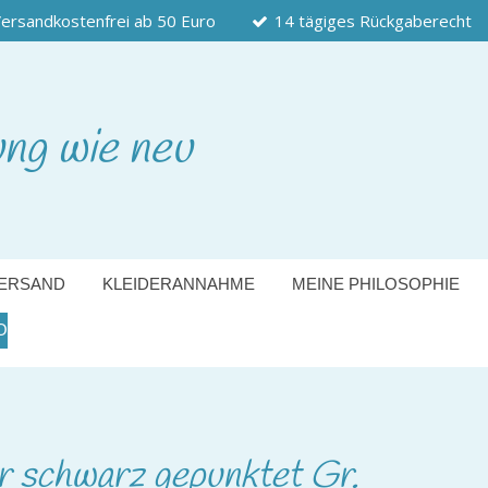
ersandkostenfrei ab 50 Euro
14 tägiges Rückgaberecht
ung wie neu
ERSAND
KLEIDERANNAHME
MEINE PHILOSOPHIE
O
er schwarz gepunktet Gr.