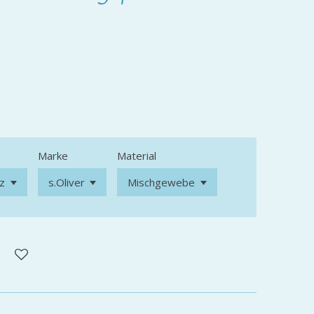
Marke
Material