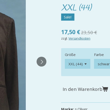
XXL (44)
Sale!
17,50 €
23,50 €
zzgl.
Versandkosten
Größe
Farbe
In den Warenkorb
Marke:
s.Oliver