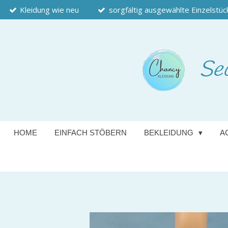
Kleidung wie neu
sorgfältig ausgewählte Einzelstüc
Zum
Hauptinhalt
springen
Se
HOME
EINFACH STÖBERN
BEKLEIDUNG
A