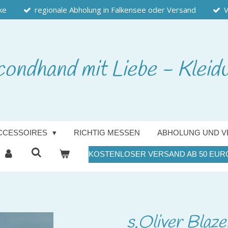
ke
regionale Abholung in Falkensee oder Versand
V
condhand
mit Liebe - Kleid
CCESSOIRES
RICHTIG MESSEN
ABHOLUNG UND V
KOSTENLOSER VERSAND AB 50 EUR
s.Oliver Blaz