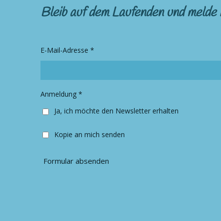
s
c
Bleib auf dem Laufenden und melde 
t
e
a
b
g
o
r
o
E-Mail-Adresse *
a
k
m
Anmeldung *
Ja, ich möchte den Newsletter erhalten
Kopie an mich senden
Formular absenden