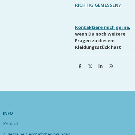
RICHTIG GEMESSEN?
Kontaktiere mich gerne
,
wenn Du noch weitere
Fragen zu diesem
Kleidungsstück hast
T
T
T
T
e
e
e
e
i
i
i
i
l
l
l
l
e
e
e
e
n
n
n
n
INFO
Kontakt
Allgemeine Geschäftsbedingungen