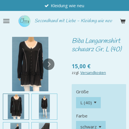
Kleidung wie neu
Zum
Hauptinhalt
springen
Secondhand
mit Liebe - Kleidung wie neu
Biba Langarmshirt
schwarz Gr. L (40)
15,00 €
zzgl.
Versandkosten
Größe
Farbe