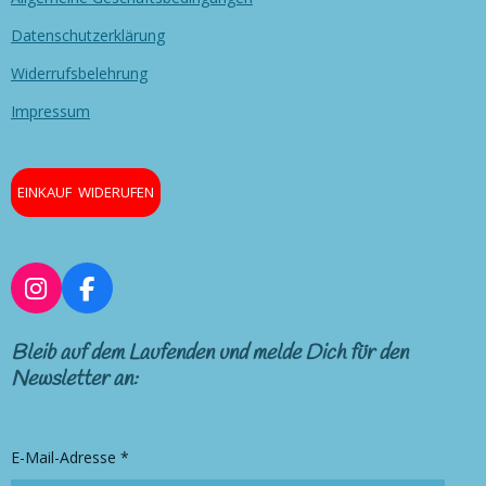
Datenschutzerklärung
Widerrufsbelehrung
Impressum
EINKAUF WIDERUFEN
I
F
n
a
s
c
Bleib auf dem Laufenden und melde Dich für den
t
e
Newsletter an:
a
b
g
o
r
o
E-Mail-Adresse *
a
k