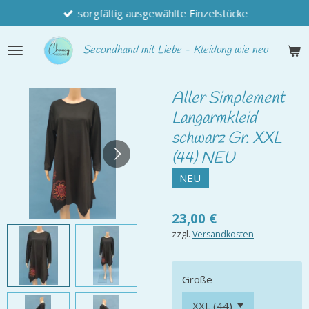
sorgfältig ausgewählte Einzelstücke
Zum
Hauptinhalt
springen
Secondhand
mit Liebe - Kleidung wie neu
Aller Simplement
Langarmkleid
schwarz Gr. XXL
(44) NEU
NEU
23,00 €
zzgl.
Versandkosten
Größe