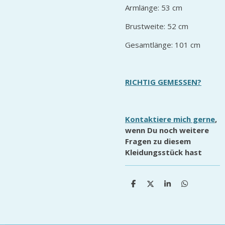
Armlänge: 53 cm
Brustweite: 52 cm
Gesamtlänge: 101 cm
RICHTIG GEMESSEN?
Kontaktiere mich gerne
,
wenn Du noch weitere
Fragen zu diesem
Kleidungsstück hast
T
T
T
T
e
e
e
e
i
i
i
i
l
l
l
l
e
e
e
e
n
n
n
n