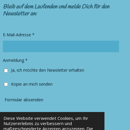
s
c
Bleib auf dem Laufenden und melde Dich für den
t
e
Newsletter an:
a
b
g
o
r
o
E-Mail-Adresse *
a
k
m
Anmeldung *
Ja, ich möchte den Newsletter erhalten
Kopie an mich senden
Formular absenden
Diese Website verwendet Cookies, um Ihr
© 2025 Chancy Kleidung
Nutzererlebnis zu verbessern und
maßgeschneiderte Anzeigen anzuzeigen. Die
Mit Unterstützung von
Webador