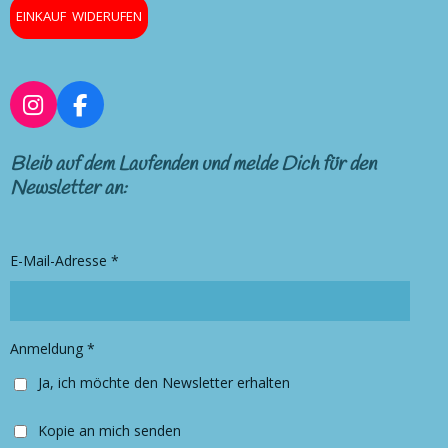
EINKAUF WIDERUFEN
I
F
n
a
s
c
Bleib auf dem Laufenden und melde Dich für den
t
e
Newsletter an:
a
b
g
o
r
o
E-Mail-Adresse *
a
k
m
Anmeldung *
Ja, ich möchte den Newsletter erhalten
Kopie an mich senden