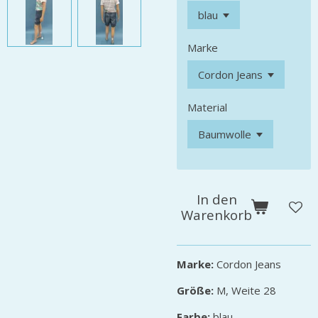
Marke
Material
In den
Warenkorb
Marke:
Cordon Jeans
Größe:
M, Weite 28
Farbe:
blau