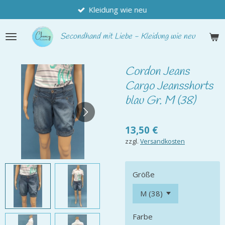
Kleidung wie neu
Zum
Hauptinhalt
springen
Secondhand
mit Liebe - Kleidung wie neu
Cordon Jeans
Cargo Jeansshorts
blau Gr. M (38)
13,50 €
zzgl.
Versandkosten
Größe
Farbe