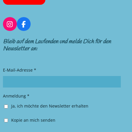
I
F
n
a
s
c
Bleib auf dem Laufenden und melde Dich für den
t
e
Newsletter an:
a
b
g
o
r
o
E-Mail-Adresse *
a
k
m
Anmeldung *
Ja, ich möchte den Newsletter erhalten
Kopie an mich senden