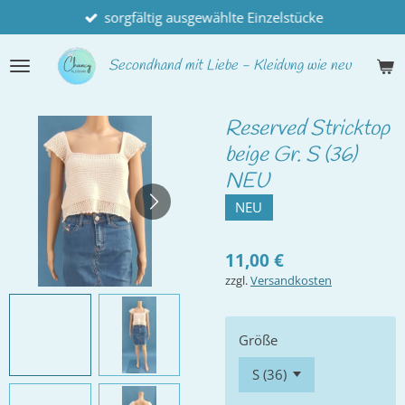
sorgfältig ausgewählte Einzelstücke
Zum
Hauptinhalt
springen
Secondhand
mit Liebe - Kleidung wie neu
Reserved Stricktop
beige Gr. S (36)
NEU
NEU
11,00 €
zzgl.
Versandkosten
Größe