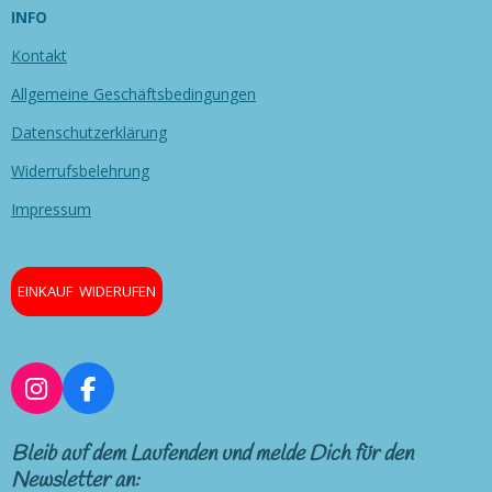
INFO
Kontakt
Allgemeine Geschäftsbedingungen
Datenschutzerklärung
Widerrufsbelehrung
Impressum
EINKAUF WIDERUFEN
I
F
n
a
s
c
Bleib auf dem Laufenden und melde Dich für den
t
e
Newsletter an: