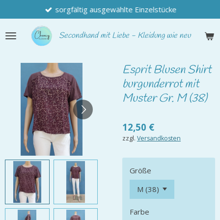
sorgfältig ausgewählte Einzelstücke
Zum
Hauptinhalt
springen
Secondhand
mit Liebe - Kleidung wie neu
Esprit Blusen Shirt
burgunderrot mit
Muster Gr. M (38)
12,50 €
zzgl.
Versandkosten
Größe
Farbe