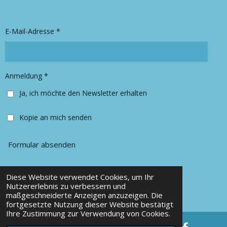
a
b
g
o
r
o
E-Mail-Adresse *
a
k
m
Anmeldung *
Ja, ich möchte den Newsletter erhalten
Kopie an mich senden
Formular absenden
Diese Website verwendet Cookies, um Ihr
© 2025 Chancy Kleidung
Nutzererlebnis zu verbessern und
maßgeschneiderte Anzeigen anzuzeigen. Die
Mit Unterstützung von
Webador
fortgesetzte Nutzung dieser Website bestätigt
Ihre Zustimmung zur Verwendung von Cookies.