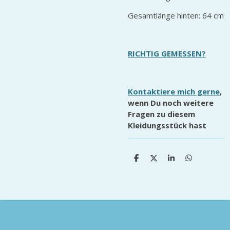
Gesamtlänge hinten: 64 cm
RICHTIG GEMESSEN?
Kontaktiere mich gerne
,
wenn Du noch weitere
Fragen zu diesem
Kleidungsstück hast
T
T
T
T
e
e
e
e
i
i
i
i
l
l
l
l
e
e
e
e
n
n
n
n