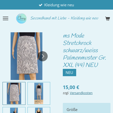
Kleidung wie neu
Zum
Hauptinhalt
springen
Secondhand
mit Liebe - Kleidung wie neu
ms Mode
Stretchrock
schwarz/weiss
Palmenmuster Gr.
XXL (44) NEU
NEU
15,00 €
zzgl.
Versandkosten
Größe