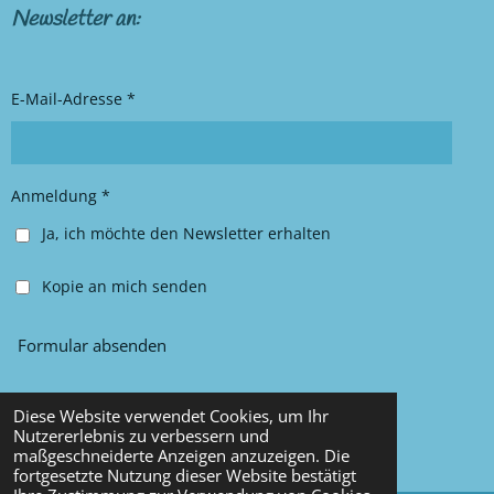
t
e
Newsletter an:
a
b
g
o
r
o
E-Mail-Adresse *
a
k
m
Anmeldung *
Ja, ich möchte den Newsletter erhalten
Kopie an mich senden
Formular absenden
Diese Website verwendet Cookies, um Ihr
© 2025 Chancy Kleidung
Nutzererlebnis zu verbessern und
maßgeschneiderte Anzeigen anzuzeigen. Die
Mit Unterstützung von
Webador
fortgesetzte Nutzung dieser Website bestätigt