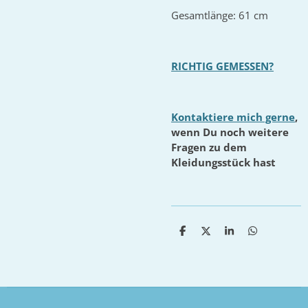
Gesamtlänge: 61 cm
RICHTIG GEMESSEN?
Kontaktiere mich gerne
,
wenn Du noch weitere
Fragen zu dem
Kleidungsstück hast
T
T
T
T
e
e
e
e
i
i
i
i
l
l
l
l
e
e
e
e
n
n
n
n