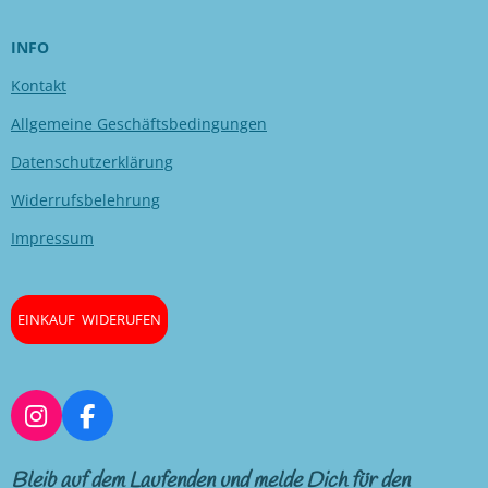
INFO
Kontakt
Allgemeine Geschäftsbedingungen
Datenschutzerklärung
Widerrufsbelehrung
Impressum
EINKAUF WIDERUFEN
I
F
n
a
s
c
Bleib auf dem Laufenden und melde Dich für den