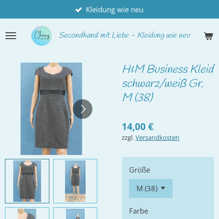
Kleidung wie neu
Zum
Hauptinhalt
springen
Secondhand
mit Liebe - Kleidung wie neu
H&M Business Kleid
schwarz/weiß Gr.
M (38)
14,00 €
zzgl.
Versandkosten
Größe
Farbe