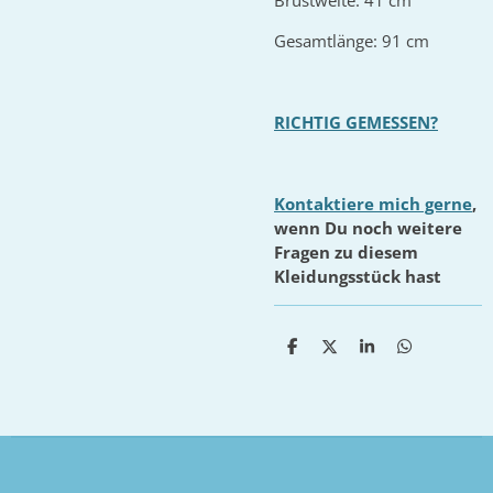
Brustweite: 41 cm
Gesamtlänge: 91 cm
RICHTIG GEMESSEN?
Kontaktiere mich gerne
,
wenn Du noch weitere
Fragen zu diesem
Kleidungsstück hast
T
T
T
T
e
e
e
e
i
i
i
i
l
l
l
l
e
e
e
e
n
n
n
n