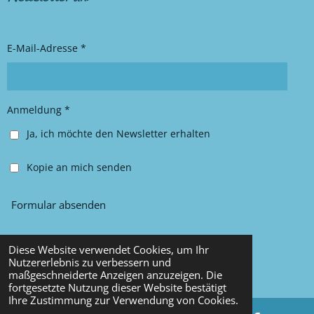
a
b
g
o
r
o
E-Mail-Adresse *
a
k
m
Anmeldung *
Ja, ich möchte den Newsletter erhalten
Kopie an mich senden
Formular absenden
Diese Website verwendet Cookies, um Ihr
© 2025 Chancy Kleidung
Nutzererlebnis zu verbessern und
maßgeschneiderte Anzeigen anzuzeigen. Die
Mit Unterstützung von
Webador
fortgesetzte Nutzung dieser Website bestätigt
Ihre Zustimmung zur Verwendung von Cookies.