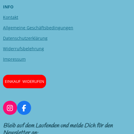
INFO
Kontakt
Allgemeine Geschäftsbedingungen
Datenschutzerklärung
Widerrufsbelehrung
Impressum
EINKAUF WIDERUFEN
I
F
n
a
s
c
Bleib auf dem Laufenden und melde Dich für den
t
e
Newsletter an: