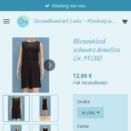
Kleidung wie neu
Zum
Hauptinhalt
springen
Secondhand
mit Liebe - Kleidung wie neu
Blusenkleid
schwarz ärmellos
Gr. M (38)
12,00 €
zzgl.
Versandkosten
Größe
Farbe