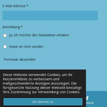
r
o
E-Mail-Adresse *
a
k
m
Anmeldung *
Ja, ich möchte den Newsletter erhalten
Kopie an mich senden
Formular absenden
Diese Website verwendet Cookies, um Ihr
© 2025 Chancy Kleidung
Nutzererlebnis zu verbessern und
maßgeschneiderte Anzeigen anzuzeigen. Die
Mit Unterstützung von
Webador
fortgesetzte Nutzung dieser Website bestätigt
Ihre Zustimmung zur Verwendung von Cookies.
Ich stimme zu
E-Mail
Karte
Facebook