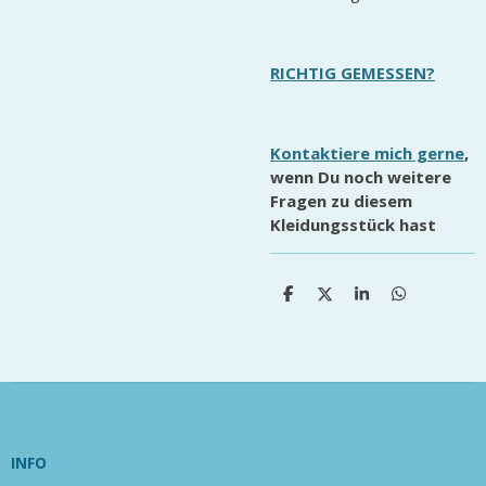
RICHTIG GEMESSEN?
Kontaktiere mich gerne
,
wenn Du noch weitere
Fragen zu diesem
Kleidungsstück hast
T
T
T
T
e
e
e
e
i
i
i
i
l
l
l
l
e
e
e
e
n
n
n
n
INFO