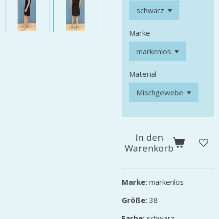
Marke
Material
In den
Warenkorb
Marke:
markenlos
Größe:
38
Farbe:
schwarz