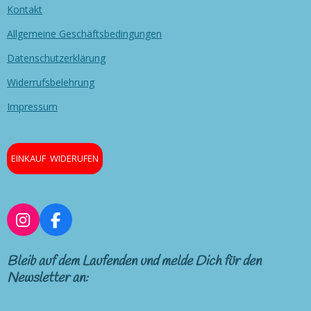
Kontakt
Allgemeine Geschäftsbedingungen
Datenschutzerklärung
Widerrufsbelehrung
Impressum
EINKAUF WIDERUFEN
I
F
n
a
s
c
Bleib auf dem Laufenden und melde Dich für den
t
e
Newsletter an:
a
b
g
o