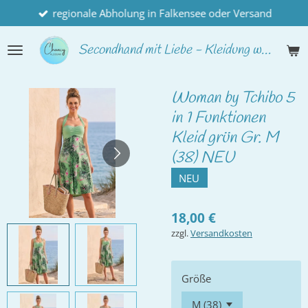
regionale Abholung in Falkensee oder Versand
Zum
Hauptinhalt
springen
Secondhand
mit Liebe - Kleidung wie neu
Woman by Tchibo 5
in 1 Funktionen
Kleid grün Gr. M
(38) NEU
NEU
18,00 €
zzgl.
Versandkosten
Größe