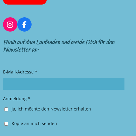
I
F
n
a
s
c
Bleib auf dem Laufenden und melde Dich für den
t
e
Newsletter an:
a
b
g
o
r
o
E-Mail-Adresse *
a
k
m
Anmeldung *
Ja, ich möchte den Newsletter erhalten
Kopie an mich senden